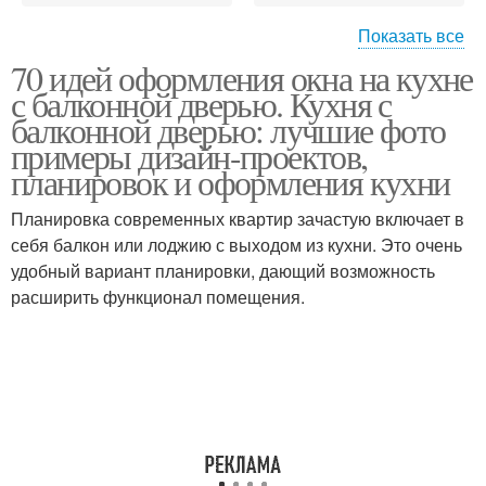
Показать все
70 идей оформления окна на кухне
Рулонные шторы
Балконный блок
с балконной дверью. Кухня с
балконной дверью: лучшие фото
примеры дизайн-проектов,
планировок и оформления кухни
Кухни с балконной
Шторы на кухню
дверью
Планировка современных квартир зачастую включает в
себя балкон или лоджию с выходом из кухни. Это очень
удобный вариант планировки, дающий возможность
расширить функционал помещения.
Немецкие шторы
Итальянские шторы
Классические шторы
Французские шторы