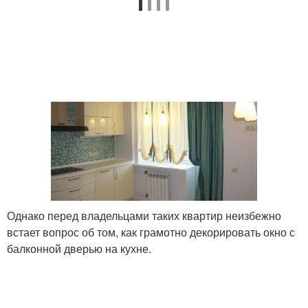
Окно с балконной
Шторы на окно
дверью
Окна с балконной
Шторы для окна
дверью
Дверь в спальне
Ассиметричные шторы
Однако перед владельцами таких квартир неизбежно
встает вопрос об том, как грамотно декорировать окно с
балконной дверью на кухне.
Требования к шторам