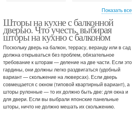
Показать все
Шторы на кухне с балконной
Шторы для окна
Дверь в спальне
дверью. Что учесть, выбирая
шторы на кухню с балконом
Поскольку дверь на балкон, террасу, веранду или в сад
должна открываться без проблем, обязательное
Окна на кухне
Тюль для окон
требование к шторам — деление на две части. Если это
гардины, они должны легко раздвигаться (удобный
вариант — скольжение на люверсах). Если дверь
совмещается с окном (типовой квартирный вариант), а
Кухни с балконной
Дверь на кухне
шторы рулонные — то их должно быть две: для окна и
дверью
для двери. Если вы выбрали японские панельные
шторы, ничто не должно мешать их скольжению.