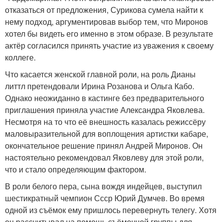
отказаться от предложения, Сурикова сумела найти к
нему подход, аргументировав выбор тем, что Миронов
хотел бы видеть его именно в этом образе. В результате
актёр согласился принять участие из уважения к своему
коллеге.
Что касается женской главной роли, на роль Дианы
литтл претендовали Ирина Розанова и Ольга Кабо.
Однако неожиданно в кастинге без предварительного
приглашения приняла участие Александра Яковлева.
Несмотря на то что её внешность казалась режиссёру
маловыразительной для воплощения артистки кабаре,
окончательное решение принял Андрей Миронов. Он
настоятельно рекомендовал Яковлеву для этой роли,
что и стало определяющим фактором.
В роли белого пера, сына вождя индейцев, выступил
шестикратный чемпион Ссср Юрий Думчев. Во время
одной из съёмок ему пришлось перевернуть телегу. Хотя
он рассчитывал на помощь съёмочной группы для