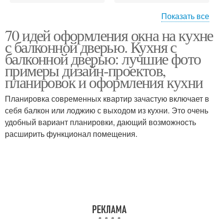
Показать все
70 идей оформления окна на кухне
Кухни с балконной
Кухня без окна
с балконной дверью. Кухня с
дверью
балконной дверью: лучшие фото
примеры дизайн-проектов,
планировок и оформления кухни
Межкомнатное окно
Раздаточное окно
Планировка современных квартир зачастую включает в
себя балкон или лоджию с выходом из кухни. Это очень
удобный вариант планировки, дающий возможность
расширить функционал помещения.
Шторы на балконную
дверь