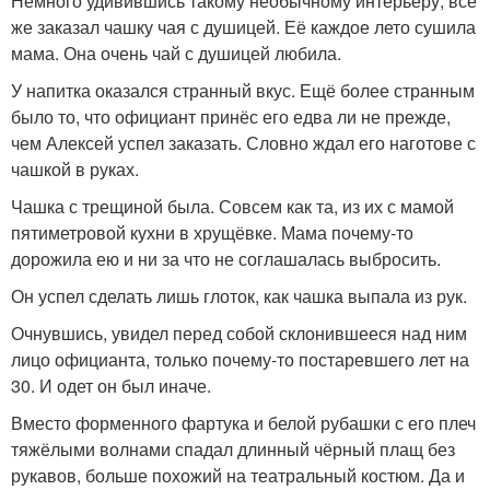
Немного удивившись такому необычному интерьеру, всё
же заказал чашку чая с душицей. Её каждое лето сушила
мама. Она очень чай с душицей любила.
У напитка оказался странный вкус. Ещё более странным
было то, что официант принёс его едва ли не прежде,
чем Алексей успел заказать. Словно ждал его наготове с
чашкой в руках.
Чашка с трещиной была. Совсем как та, из их с мамой
пятиметровой кухни в хрущёвке. Мама почему-то
дорожила ею и ни за что не соглашалась выбросить.
Он успел сделать лишь глоток, как чашка выпала из рук.
Очнувшись, увидел перед собой склонившееся над ним
лицо официанта, только почему-то постаревшего лет на
30. И одет он был иначе.
Вместо форменного фартука и белой рубашки с его плеч
тяжёлыми волнами спадал длинный чёрный плащ без
рукавов, больше похожий на театральный костюм. Да и