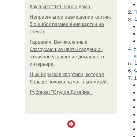
Как вырастить банан дома.
П
Неправильное размещение картин.
К
5 ошибок размещения картин на
стенах
Гардения. Великолепные
Б
благоухающие цветы гардении -
м
отличное украшение домашнего
К
интерьера.
К
Нью-йоркская квартира, которая
Ш
больше похожа на частный музей.
Рубрика: "Студия Дизайна".