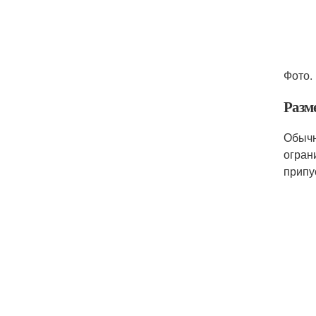
Фото.
Разм
Обычн
огран
припу