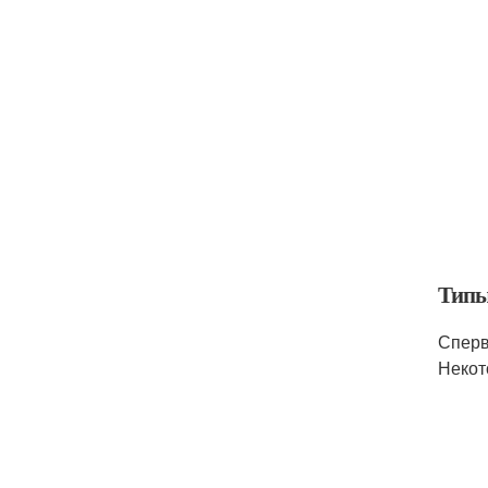
Типы
Сперв
Некот