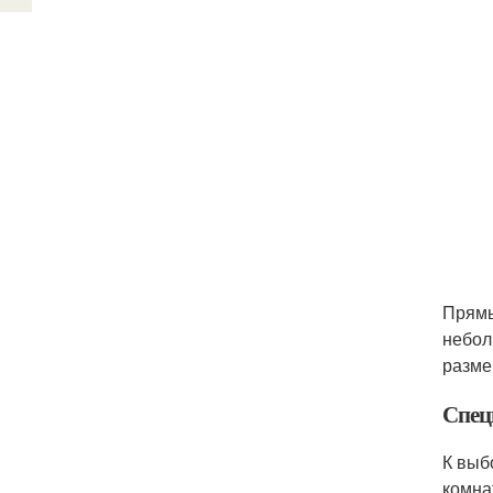
Прямы
небол
разме
Спец
К выб
комна