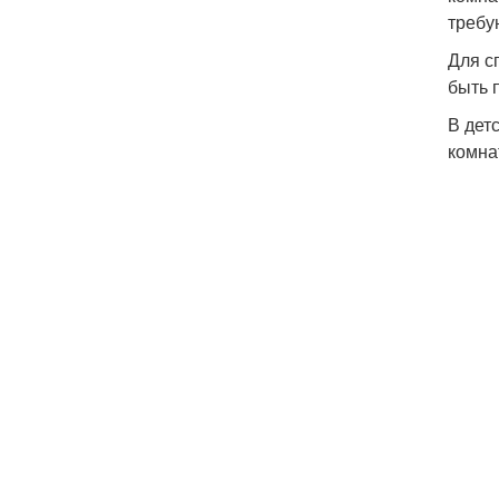
требу
Для с
быть 
В дет
комна