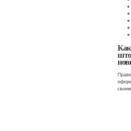
Как
што
нов
Прави
оформ
своим