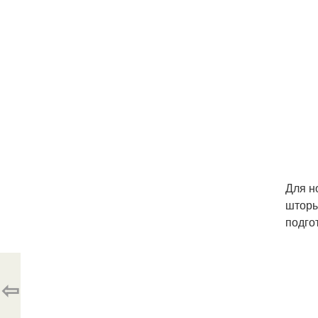
Для н
шторы
подго
⇦