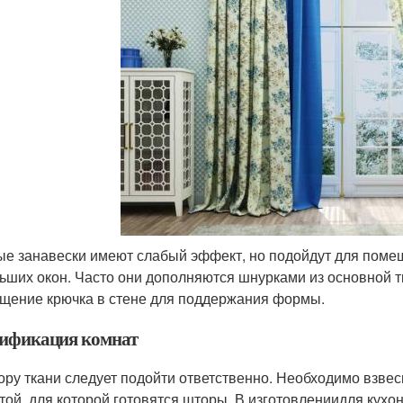
е занавески имеют слабый эффект, но подойдут для поме
ьших окон. Часто они дополняются шнурками из основной тк
щение крючка в стене для поддержания формы.
ификация комнат
ору ткани следует подойти ответственно. Необходимо взвес
той, для которой готовятся шторы. В изготовлениидля кухон