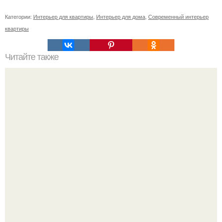
Категории:
Интерьер для квартиры
,
Интерьер для дома
,
Современный интерьер
квартиры
Читайте также
Резьба по дереву в стиле барокко. Резьба по дереву:
стилистические направления и характерные узоры.