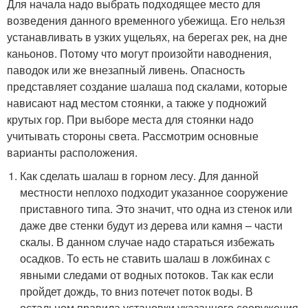
Для начала надо выбрать подходящее место для
возведения данного временного убежища. Его нельзя
устанавливать в узких ущельях, на берегах рек, на дне
каньонов. Потому что могут произойти наводнения,
паводок или же внезапный ливень. Опасность
представляет создание шалаша под скалами, которые
нависают над местом стоянки, а также у подножий
крутых гор. При выборе места для стоянки надо
учитывать стороны света. Рассмотрим основные
варианты расположения.
Как сделать шалаш в горном лесу. Для данной
местности неплохо подходит указанное сооружение
приставного типа. Это значит, что одна из стенок или
даже две стенки будут из дерева или камня – части
скалы. В данном случае надо стараться избежать
осадков. То есть не ставить шалаш в ложбинах с
явными следами от водных потоков. Так как если
пройдет дождь, то вниз потечет поток воды. В
остальном правила установки указанного сооружения