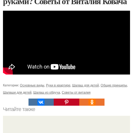
руками? Советы от Виталия Ковача
Категории:
Основные виды
,
Руки в квартире
,
Шалаш для детей
,
Общие принципы
,
Шалаши для детей
,
Шалаш из обруча
,
Советы от виталия
Читайте также