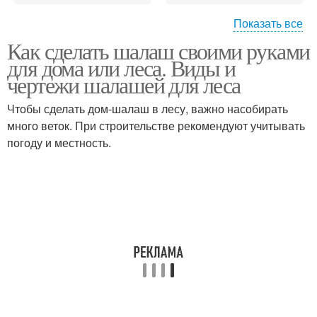
Показать все
Как сделать шалаш своими руками
Шалаши для детей
Шалаш из обруча
для дома или леса. Виды и
чертежи шалашей для леса
Чтобы сделать дом-шалаш в лесу, важно насобирать
много веток. При строительстве рекомендуют учитывать
Шалаш из веток
погоду и местность.