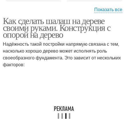
Показать все
Как сделать шалаш на дереве
Шалаш в домашних
Детский шалаш
своими руками. Конструкция с
условиях
опорой на дерево
Надёжность такой постройки напрямую связана с тем,
Шалаши для детской
насколько хорошо дерево может исполнять роль
Крепости из одеял
души
своеобразного фундамента. Это зависит от нескольких
факторов:
Дом из одеял
Шалаш для детей
Шалаш из
гимнастического
Шалаш из веток
обруча