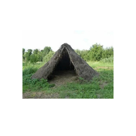
Двухскатный шалаш
Шалаши для детей
Шалаш из обруча
Круговой шалаш