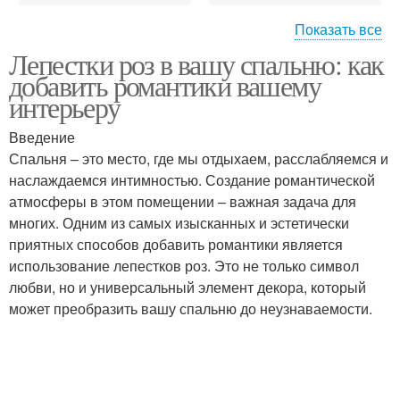
Показать все
Лепестки роз в вашу спальню: как
Розы на длительное
Кровати в гостиничном
добавить романтики вашему
время
номере
интерьеру
Введение
Спальня – это место, где мы отдыхаем, расслабляемся и
Розы для украшения
Розы на кровать
наслаждаемся интимностью. Создание романтической
атмосферы в этом помещении – важная задача для
многих. Одним из самых изысканных и эстетически
приятных способов добавить романтики является
Аранжировка на
Розы для аранжировки
использование лепестков роз. Это не только символ
кровати
любви, но и универсальный элемент декора, который
может преобразить вашу спальню до неузнаваемости.
Аранжировки на
Комнатные розы
кровати