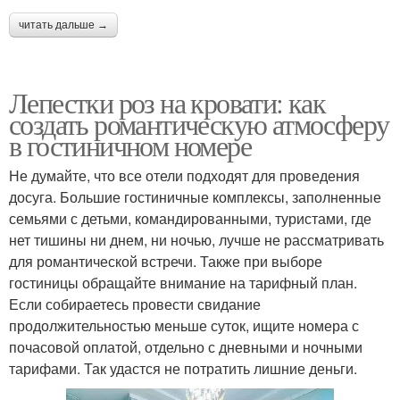
Декор на кровати
Розы к кровати
читать дальше →
Лепестки роз на кровати: как
Розы для свадебной
создать романтическую атмосферу
Свадебная кровать
кровати
в гостиничном номере
Не думайте, что все отели подходят для проведения
досуга. Большие гостиничные комплексы, заполненные
Кровати с
Кровать из роз
семьями с детьми, командированными, туристами, где
изображениями
нет тишины ни днем, ни ночью, лучше не рассматривать
для романтической встречи. Также при выборе
гостиницы обращайте внимание на тарифный план.
Если собираетесь провести свидание
Растения на кровати
Декоративная кровать
продолжительностью меньше суток, ищите номера с
почасовой оплатой, отдельно с дневными и ночными
тарифами. Так удастся не потратить лишние деньги.