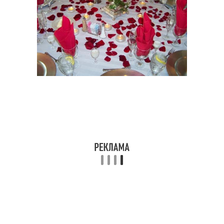
Розы в гостиничных
Цвета вместо роз
номерах
Розы в романтическом
Розы для романтики
контексте
Розы вместо целых
Розы для любимого
цветов
человека
Кровати на свадьбу
Розы для фотосессии