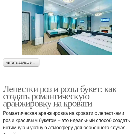
Цветники с розами
Кровати из роз
Розы в контексте
Розы в декоре
читать дальше →
Кровать в лепестках
Розы со свечами
Лепестки роз и розы букет: как
создать романтическую
Использования для
аранжировку на кровати
Розы для кровати
кровати
Романтическая аранжировка на кровати с лепестками
роз и красивым букетом – это идеальный способ создать
интимную и уютную атмосферу для особенного случая.
Украшения для кровати
Розы на фотографии