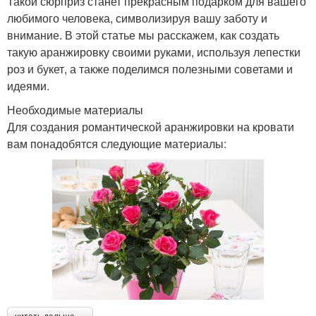
Такой сюрприз станет прекрасным подарком для вашего
любимого человека, символизируя вашу заботу и
внимание. В этой статье мы расскажем, как создать
такую аранжировку своими руками, используя лепестки
Розы в свадебных
роз и букет, а также поделимся полезными советами и
Букеты с розами
букетах
идеями.
Необходимые материалы
Для создания романтической аранжировки на кровати
Розы для
вам понадобятся следующие материалы:
Букет из роз
романтического вечера
Розы для усиления
Розы с романтикой
Розы для сердца
Сердца на кровати