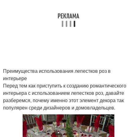
Уход за комнатной
Полиантовые розы
розой
Розы для медового
Кровать с лепестками
месяца
Преимущества использования лепестков роз в
интерьере
Розы из постели
Кровати с лепестками
Перед тем как приступить к созданию романтического
интерьера с использованием лепестков роз, давайте
разберемся, почему именно этот элемент декора так
популярен среди дизайнеров и домовладельцев.
Розы с общим
Розы в комнате
интерьером