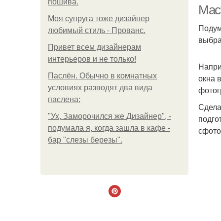
пошива.
Мас
Моя супруга тоже дизайнер
Подум
любимый стиль - Прованс.
выбра
Привет всем дизайнерам
интерьеров и не только!
Напри
Паслён. Обычно в комнатных
окна 
условиях разводят два вида
фотог
паслена:
Сдела
"Ух, Заморочился же Дизайнер", -
подго
подумала я, когда зашла в кафе -
сфото
бар "слезы березы".