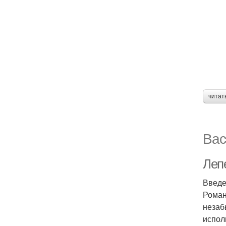
читат
Вас
Леп
Введ
Роман
незаб
испол