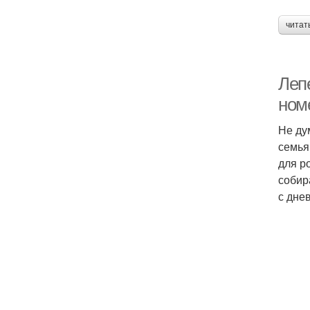
читат
Лепе
ном
Не ду
семья
для р
собир
с дне