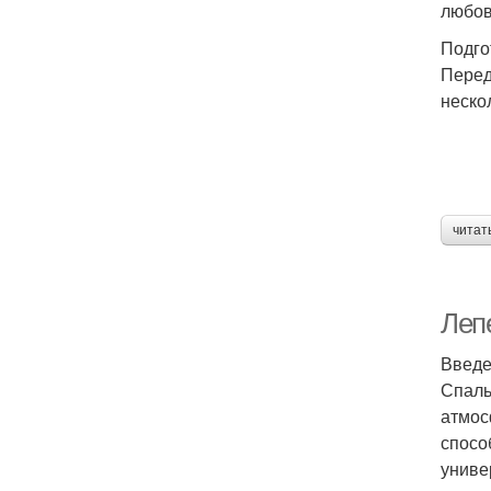
любов
Подго
Перед
неско
читат
Леп
Введ
Спаль
атмос
спосо
униве