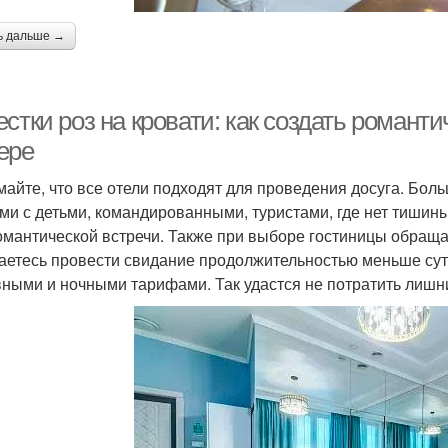
ь дальше →
стки роз на кровати: как создать романт
ере
майте, что все отели подходят для проведения досуга. Бо
ми с детьми, командированными, туристами, где нет тишины
омантической встречи. Также при выборе гостиницы обращ
аетесь провести свидание продолжительностью меньше суто
вными и ночными тарифами. Так удастся не потратить лишн