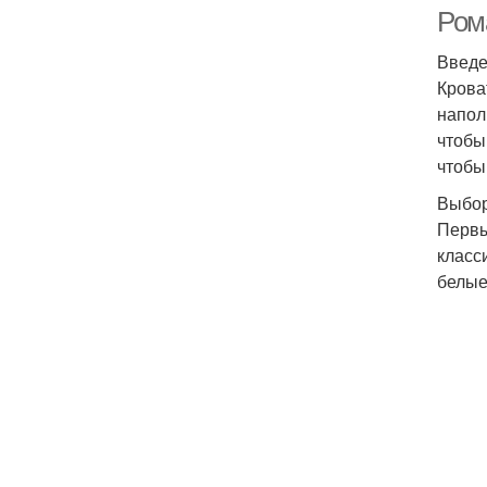
Ром
Введ
Крова
напол
чтобы
чтобы
Выбор
Первы
класс
белые