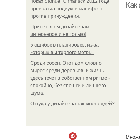
показ Samuel Cirnansck 2012 года
Как 
превратил подиум в манифест
против принуждения.
Привет всем дизайнерам
интерьеров и не только!
5 ошибок в планировке, из-за
которых вы теряете метры.
Среди сосен. Этот дом словно
вырос среди деревьев, и жизнь
здесь течет в собственном ритме -
спокойно, без спешки и лишнего
шума.
Откуда у дизайнера так много идей?
Множе