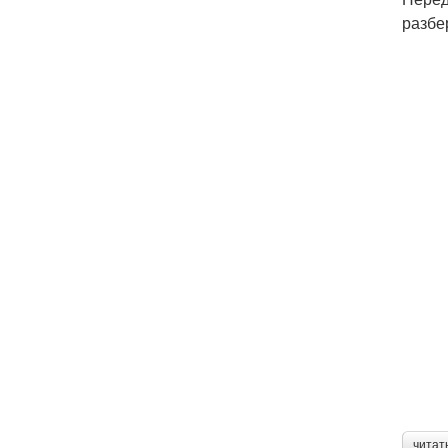
разбе
читат