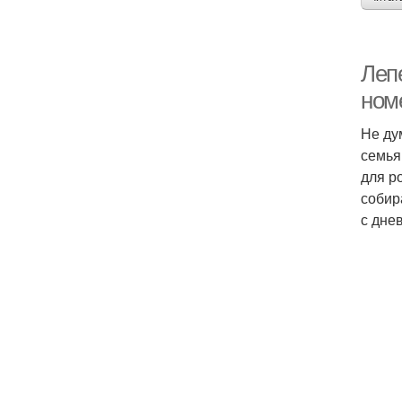
Лепе
ном
Не ду
семья
для р
собир
с дне