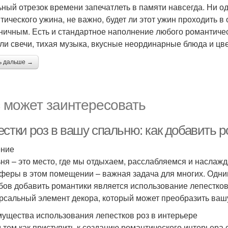
ьный отрезок времени запечатлеть в памяти навсегда. Ни о
тического ужина, не важно, будет ли этот ужин проходить в
ничным. Есть и стандартное наполнение любого романтиче
или свечи, тихая музыка, вкусные неординарные блюда и цв
ь дальше →
 может заинтересовать
естки роз в вашу спальню: как добавить 
ение
ня – это место, где мы отдыхаем, расслабляемся и наслаж
феры в этом помещении – важная задача для многих. Одни
бов добавить романтики является использование лепестков 
рсальный элемент декора, который может преобразить ваш
ущества использования лепестков роз в интерьере
 тем как приступить к созданию романтического интерьера 