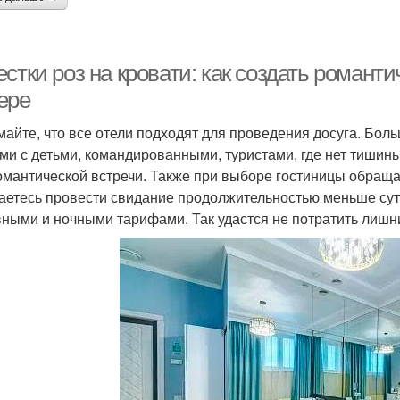
стки роз на кровати: как создать романт
ере
майте, что все отели подходят для проведения досуга. Бо
ми с детьми, командированными, туристами, где нет тишины
омантической встречи. Также при выборе гостиницы обращ
аетесь провести свидание продолжительностью меньше суто
вными и ночными тарифами. Так удастся не потратить лишн