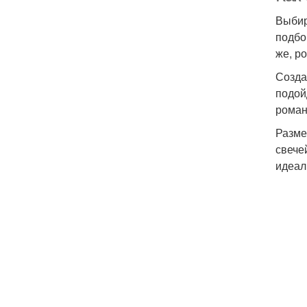
Выбир
подбо
же, р
Созда
подой
роман
Разме
свече
идеал