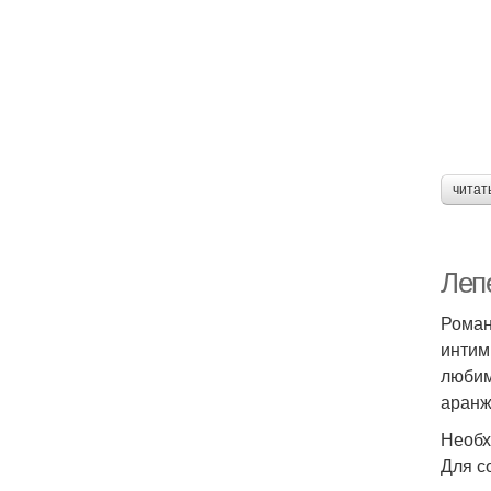
читат
Лепе
Роман
интим
любим
аранж
Необх
Для с