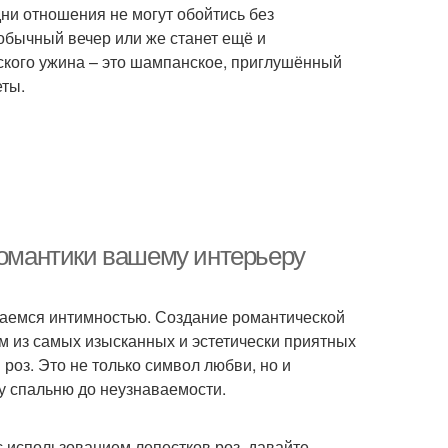
дни отношения не могут обойтись без
 обычный вечер или же станет ещё и
ского ужина – это шампанское, приглушённый
еты.
романтики вашему интерьеру
даемся интимностью. Создание романтической
м из самых изысканных и эстетически приятных
роз. Это не только символ любви, но и
у спальню до неузнаваемости.
с использованием лепестков роз, давайте