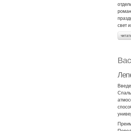
отдел
роман
празд
свет 
читат
Вас
Леп
Введ
Спаль
атмос
спосо
униве
Преим
Перед