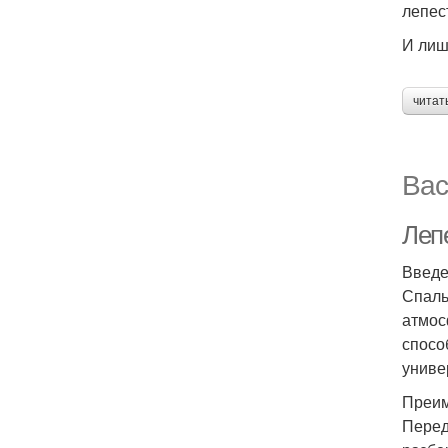
лепест
И лиш
читат
Вас
Леп
Введ
Спаль
атмос
спосо
униве
Преим
Перед