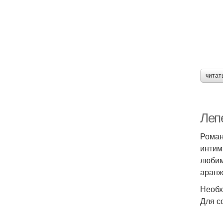
читат
Лепе
Роман
интим
любим
аранж
Необх
Для с