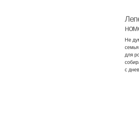
Лепе
ном
Не ду
семья
для р
собир
с дне