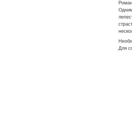
Роман
Одним
лепес
страс
неско
Необх
Для с