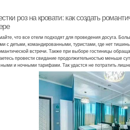
стки роз на кровати: как создать романт
ере
майте, что все отели подходят для проведения досуга. Бо
ми с детьми, командированными, туристами, где нет тишины
омантической встречи. Также при выборе гостиницы обращ
аетесь провести свидание продолжительностью меньше суто
вными и ночными тарифами. Так удастся не потратить лишн