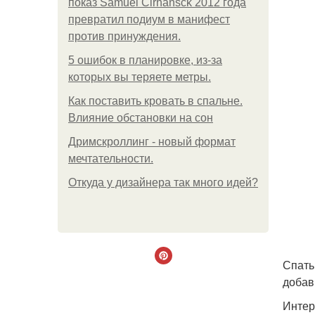
показ Samuel Cirnansck 2012 года
превратил подиум в манифест
против принуждения.
5 ошибок в планировке, из-за
которых вы теряете метры.
Как поставить кровать в спальне.
Влияние обстановки на сон
Дримскроллинг - новый формат
мечтательности.
Откуда у дизайнера так много идей?
Спать
добав
Интер