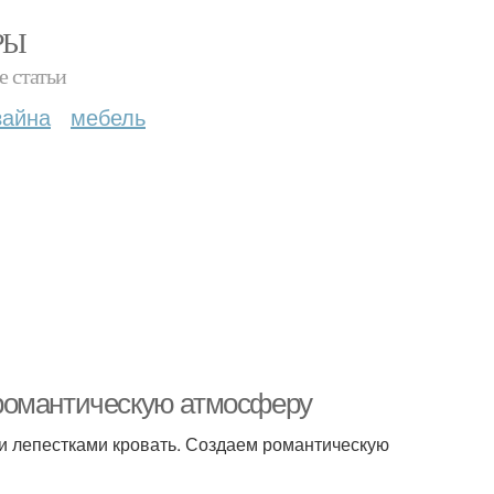
РЫ
е статьи
зайна
мебель
ь романтическую атмосферу
ми лепестками кровать. Создаем романтическую