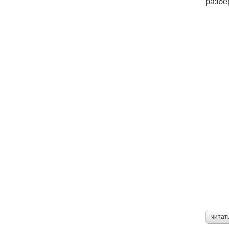
разбе
читат