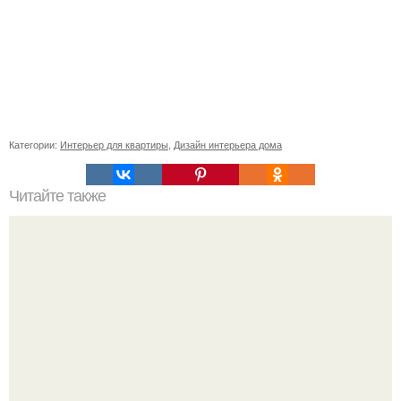
Категории:
Интерьер для квартиры
,
Дизайн интерьера дома
Читайте также
Ваза из бутылки. Приступаем к уроку