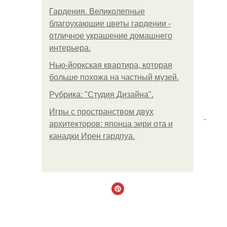
Гардения. Великолепные
благоухающие цветы гардении -
отличное украшение домашнего
интерьера.
Нью-йоркская квартира, которая
больше похожа на частный музей.
Рубрика: "Студия Дизайна".
Игры с пространством двух
.
архитекторов: японца эири ота и
канадки Ирен гардпуа.