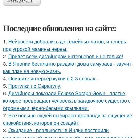
читать дальше →
Последние обновления на сайте:
1.
Нейросети добрались до семейных чатов, и теперь
под угрозой мамины нервы.
2.
Привет всем дизайнерам интерьеров и не только!
3.
В Японии бесплатно раздают дома самураев - звучит
как план на новую жизнь.
4.
Опишите интерьер кухни в 2-3 словах.
5.
Прогулки по Сарапулу.
6.
Дизайнеры показали Eclipse Seraph Gown - платье,
которое превращает человека в загадочное существо с
огромными чёрно-белыми крыльями.
7.
Всё больше людей выбирают джапанди за ощущение
спокойствия, которое он создаёт.
8.
Ожидание - реальность: в Индии построили
четырехэтажный дом в виде рыбы, и он мгновенно стал