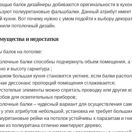
ощью балок дизайнеры добиваются оригинальности в кухонн
ьзуют полиуретановые фальшбалки. Данный атрибут имеет 
й кухни. Вот почему нужно с умом подойти к выбору декора
нили потолочный дизайн.
мущества и недостатки
 балок на потолке:
олочные балки способны подчеркнуть объем помещения, а 
но и высоту гарнитура ;
шком большая кухня становится уютнее, если балки распол
чае диссонанс пропорций помещения сглаживается;
устотелые элементы можно спрятать проводку или другие к
обов для осветительных приборов;
олочные балки – чудесный вариант для осуществления сам
 у этих атрибутов небольшой, установка не требует больших
иуретановые рейки на потолок устойчивы к паразитам и гни
ки из полиуретана отлично имитируют дерево;