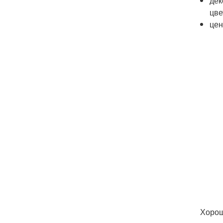
дек
цве
цен
Хорош