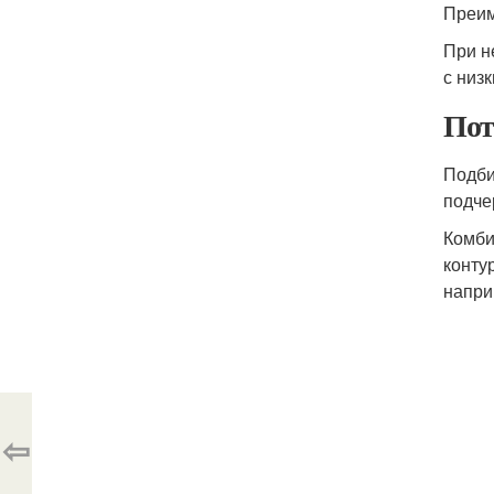
Преим
При н
с низ
Пот
Подби
подче
Комби
конту
напри
⇦