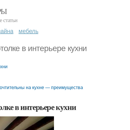
РЫ
е статьи
зайна
мебель
отолке в интерьере кухни
ухни
почтительны на кухне — преимущества
олке в интерьере кухни