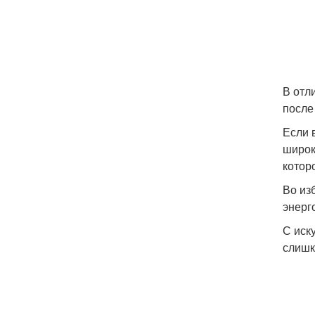
В отл
после
Если 
широк
котор
Во из
энерг
С иск
слишк