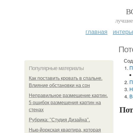
В
лучшие 
главная
интерь
Пот
Сод
П
Популярные материалы
Как поставить кровать в спальне.
П
Влияние обстановки на сон
Н
Неправильное размещение картин.
В
5 ошибок размещения картин на
Пот
стенах
Рубрика: "Студия Дизайна".
Нью-йоркская квартира, которая