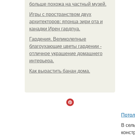
больше похожа на частный музей.
Игры с пространством двух
архитекторов: японца эири ота и
канадки Ирен гардпуа.
Гардения. Великолепные
благоухающие цветы гардении -
отличное украшение домашнего
интерьера.
Как вырастить банан дома.
Потол
В сел
конст