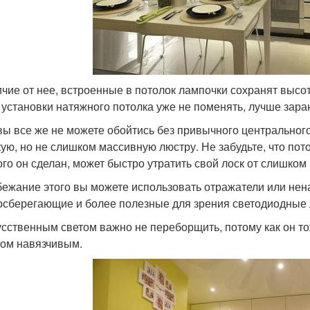
ичие от нее, встроенные в потолок лампочки сохранят высо
 установки натяжного потолка уже не поменять, лучше зара
вы все же не можете обойтись без привычного центральног
ую, но не слишком массивную люстру. Не забудьте, что потол
ого он сделан, может быстро утратить свой лоск от слишко
бежание этого вы можете использовать отражатели или нен
осберегающие и более полезные для зрения светодиодные
усственным светом важно не переборщить, потому как он то
ом навязчивым.