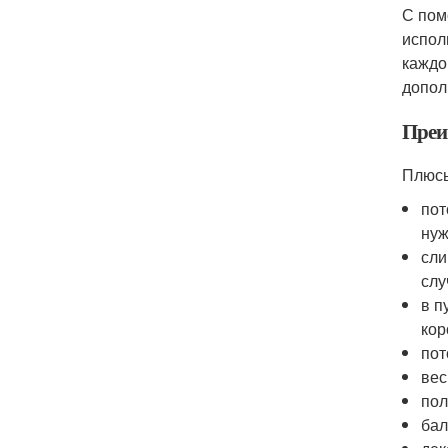
С пом
испол
каждо
допол
Преи
Плюсы
пот
нуж
сли
слу
в п
кор
пот
вес
пол
бал