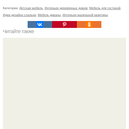
Категории:
Детская мебель
,
Интерьер деревянных домов
,
Мебель для гостиной
,
Идеи дизайна спальни
,
Мебель диваны
,
Интерьер маленькой квартиры
Читайте также
Резьба по дереву в стиле барокко. Резьба по дереву:
стилистические направления и характерные узоры.