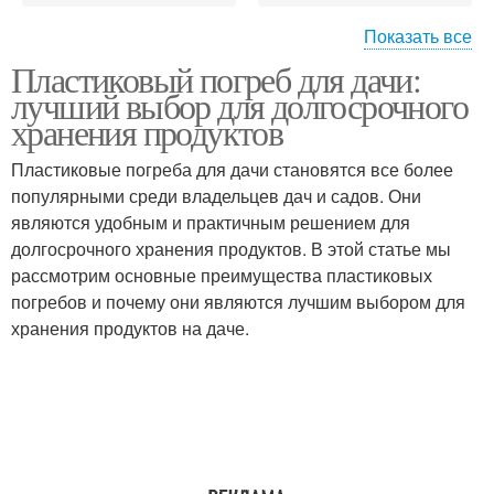
Показать все
Пластиковый погреб для дачи:
Погреб из пластика
Погреб из полиэтилена
лучший выбор для долгосрочного
хранения продуктов
Пластиковые погреба для дачи становятся все более
Погреба из пищевого
популярными среди владельцев дач и садов. Они
пластиковые погреба
полиэтилена
являются удобным и практичным решением для
долгосрочного хранения продуктов. В этой статье мы
рассмотрим основные преимущества пластиковых
погребов и почему они являются лучшим выбором для
Бесшовный погреб
Готовые погреба
хранения продуктов на даче.
Погреба из пластика