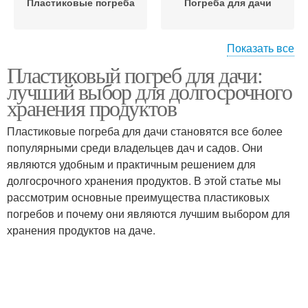
Пластиковые погреба
Погреба для дачи
Показать все
Пластиковый погреб для дачи:
Погреб из пластика
Продукты в погребе
лучший выбор для долгосрочного
хранения продуктов
Пластиковые погреба для дачи становятся все более
популярными среди владельцев дач и садов. Они
Погреб из полиэтилена
пластиковые погреба
являются удобным и практичным решением для
долгосрочного хранения продуктов. В этой статье мы
рассмотрим основные преимущества пластиковых
погребов и почему они являются лучшим выбором для
Бесшовный погреб
Готовые погреба
хранения продуктов на даче.
Погреба из пластика