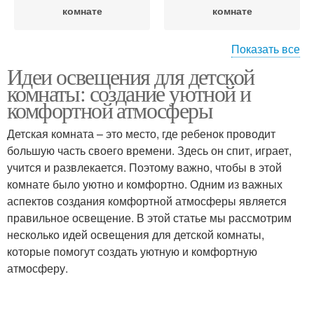
комнате
комнате
Показать все
Идеи освещения для детской
Комната с помощью
Общий освещение
комнаты: создание уютной и
комфортной атмосферы
Детская комната – это место, где ребенок проводит
большую часть своего времени. Здесь он спит, играет,
Детская комната
Зоны в детской комнате
учится и развлекается. Поэтому важно, чтобы в этой
комнате было уютно и комфортно. Одним из важных
аспектов создания комфортной атмосферы является
правильное освещение. В этой статье мы рассмотрим
Цвета для освещения
Комната для создания
несколько идей освещения для детской комнаты,
которые помогут создать уютную и комфортную
атмосферу.
Правильное освещение
Освещение для зоны