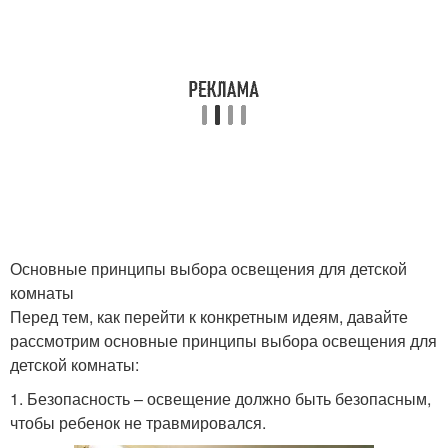
Отдых в детской
Освещение в зоне
комнате
Светильники для
Идеальное освещение
детской комнаты
Основные принципы выбора освещения для детской
комнаты
Освещение для детской
Ночник для детской
Перед тем, как перейти к конкретным идеям, давайте
комнаты
комнаты
рассмотрим основные принципы выбора освещения для
детской комнаты:
1. Безопасность – освещение должно быть безопасным,
Света в детской
Освещения во время
чтобы ребенок не травмировался.
комнате