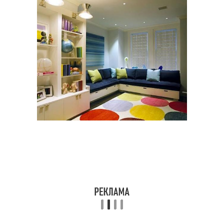
Приборы в детской
Потолочное освещение
комнате
Светы в детской
Потолок в детской
комнате
комнате
Освещение для
Освещение в комнате
комнаты
Комната для
Трековое освещение
новорожденного