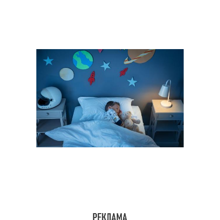
Светильники в детской
Атмосфера с помощью
комнате
Люстра для детской
Комнаты с люстрой
комнаты
Люстры для детских
Люстры для детской
комнат
комнаты
Света в детскую
Люстры в детской
комнату
комнате