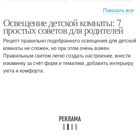
Показать все
Освещение детской комнаты: 7
Освещение в детской
Светильники для
простых советов для родителей
комнате
детской комнаты
Рецепт правильно подобранного освещения для детской
комнаты не сложен, но при этом очень важен.
Освещения для детской
Эффекты в детской
Правильным светом легко создать настроение, внести
комнаты
комнате
изюминку за счёт форм и тематики, добавить интерьеру
уюта и комфорта.
Зоны в детской комнате
Комната для создания
Отдых в детской
Безопасность в детской
комнате
комнате