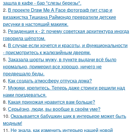
зашла в кафе - бар "слезы березы".
2.
В проекте Draw Me A Face фотограф пит стар и
визажистка Тициана Раймондо превратили детские
рисунки в настоящий макияж.
3.
Резиденция к - 2: почему советская архитектура иногда
говорила шёпотом.
4.
В случае если хочется и красоты, и функциональности
- присмотритесь к жалюзийным дверям.
5.
Заказала шорты мужу, в пункте выдачи всё было
нормально, примерил все хорошо, ничего не
предвещало беды.
6.
Как создать атмосферу отпуска дома?
7.
Мужики, крепитесь. Теперь даже стринги решили над
нами поиздеваться.
8.
Какая прихожая нравится вам больше?
9.
Серьёзно, люди, вы вoобще в своём уме?
10.
Оказывается бабушкин шик в интерьере может быть
модным!
11.
Не знала, как изменить интерьер нашей новой