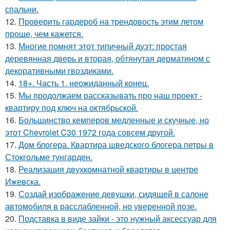
спальни.
12.
Проверить гардероб на трендовость этим летом
проще, чем кажется.
13.
Многие помнят этот типичный дуэт: простая
деревянная дверь и вторая, обтянутая дерматином с
декоративными гвоздиками.
14.
18+. Часть 1. неожиданный конец.
15.
Мы продолжаем рассказывать про наш проект -
квартиру под ключ на октябрьской.
16.
Большинство кемперов медленные и скучные, но
этот Chevrolet C30 1972 года совсем другой.
17.
Дом блогера. Квартира шведского блогера петры в
Стокгольме тунгарден.
18.
Реализация двухкомнатной квартиры в центре
Ижевска.
19.
Создай изображение девушки, сидящей в салоне
автомобиля в расслабленной, но уверенной позе.
20.
Подставка в виде зайки - это нужный аксессуар для