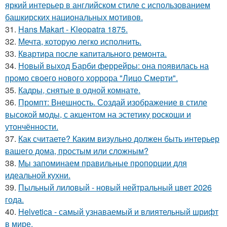
яркий интерьер в английском стиле с использованием
башкирских национальных мотивов.
31.
Hans Makart - Kleopatra 1875.
32.
Мечта, которую легко исполнить.
33.
Квартира после капитального ремонта.
34.
Новый выход Барби феррейры: она появилась на
промо своего нового хоррора "Лицо Смерти".
35.
Кадры, снятые в одной комнате.
36.
Промпт: Внешность. Создай изображение в стиле
высокой моды, с акцентом на эстетику роскоши и
утончённости.
37.
Как считаете? Каким визульно должен быть интерьер
вашего дома, простым или сложным?
38.
Мы запоминаем правильные пропорции для
идеальной кухни.
39.
Пыльный лиловый - новый нейтральный цвет 2026
года.
40.
Helvetica - самый узнаваемый и влиятельный шрифт
в мире.