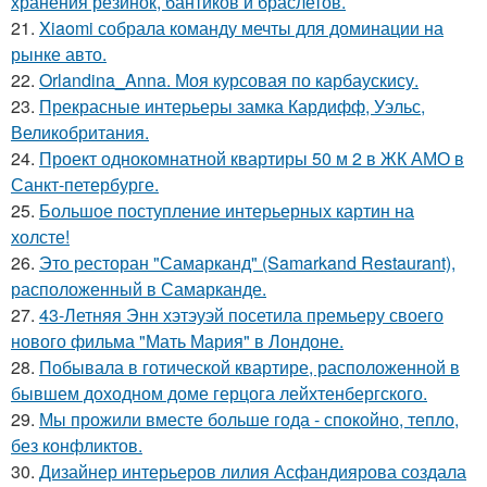
хранения резинок, бантиков и браслетов.
21.
Xiaomi собрала команду мечты для доминации на
рынке авто.
22.
Orlandina_Anna. Моя курсовая по карбаускису.
23.
Прекрасные интерьеры замка Кардифф, Уэльс,
Великобритания.
24.
Проект однокомнатной квартиры 50 м 2 в ЖК АМО в
Санкт-петербурге.
25.
Большое поступление интерьерных картин на
холсте!
26.
Это ресторан "Самарканд" (Samarkand Restaurant),
расположенный в Самарканде.
27.
43-Летняя Энн хэтэуэй посетила премьеру своего
нового фильма "Мать Мария" в Лондоне.
28.
Побывала в готической квартире, расположенной в
бывшем доходном доме герцога лейхтенбергского.
29.
Мы прожили вместе больше года - спокойно, тепло,
без конфликтов.
30.
Дизайнер интерьеров лилия Асфандиярова создала