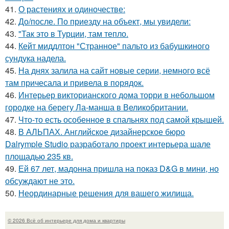
41.
О растениях и одиночестве:
42.
До/после. По приезду на объект, мы увидели:
43.
"Так это в Турции, там тепло.
44.
Кейт миддлтон "Странное" пальто из бабушкиного
сундука надела.
45.
На днях залила на сайт новые серии, немного всё
там причесала и привела в порядок.
46.
Интерьер викторианского дома торри в небольшом
городке на берегу Ла-манша в Великобритании.
47.
Что-то есть особенное в спальнях под самой крышей.
48.
В АЛЬПАХ. Английское дизайнерское бюро
Dalrymple Studio разработало проект интерьера шале
площадью 235 кв.
49.
Ей 67 лет, мадонна пришла на показ D&G в мини, но
обсуждают не это.
50.
Неординарные решения для вашего жилища.
© 2026 Всё об интерьере для дома и квартиры