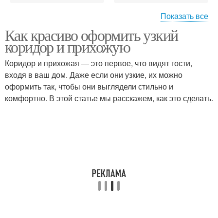
Показать все
Как красиво оформить узкий
Дополнительные
Советы по уходу
коридор и прихожую
украшения
Коридор и прихожая — это первое, что видят гости,
входя в ваш дом. Даже если они узкие, их можно
оформить так, чтобы они выглядели стильно и
Советы по подготовке
Советы для зимы
комфортно. В этой статье мы расскажем, как это сделать.
Советы по
Советы для лета
привлечению