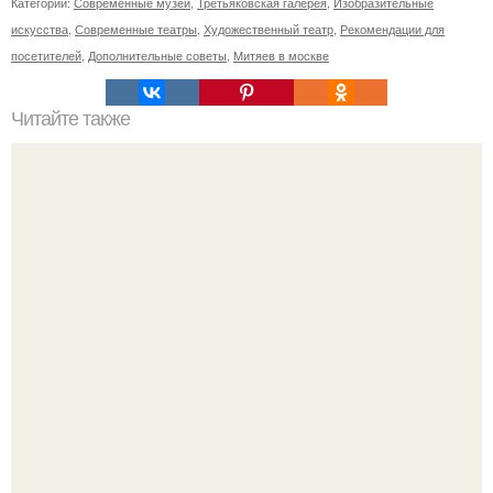
Категории:
Современные музеи
,
Третьяковская галерея
,
Изобразительные
искусства
,
Современные театры
,
Художественный театр
,
Рекомендации для
посетителей
,
Дополнительные советы
,
Митяев в москве
Читайте также
Ваза из бутылки. Приступаем к уроку