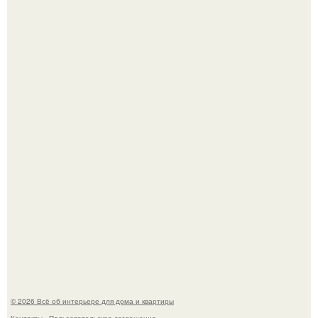
Сокровища из Hoff.
Эко - панно "Песочный Берег":
© 2026 Всё об интерьере для дома и квартиры