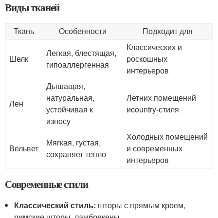
Виды тканей
Ткань
Особенности
Подходит для
Классических и
Легкая, блестящая,
Шелк
роскошных
гипоаллергенная
интерьеров
Дышащая,
натуральная,
Летних помещений
Лен
устойчивая к
иcountry-стиля
износу
Холодных помещений
Мягкая, густая,
Вельвет
и современных
сохраняет тепло
интерьеров
Современные стили
Классический стиль:
шторы с прямым кроем,
римские шторы, ламбрекены.