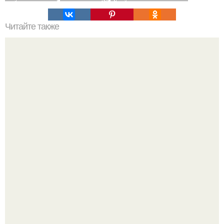
Читайте также
Как поставить кровать в спальне. Влияние обстановки на
сон