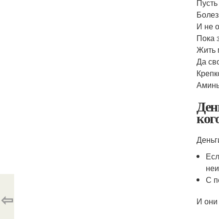
Пусть
Болез
И не о
Пока 
Жить 
Да св
Крепко
Аминь
Ден
ког
Деньги
Есл
неи
С п
⇦
И они