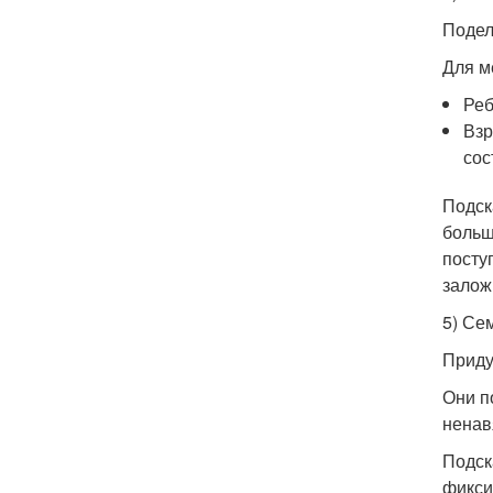
Подел
Для м
Реб
Взр
сос
Подск
больш
посту
залож
5) Се
Приду
Они п
ненав
Подск
фикси