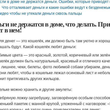
сли в доме не держатся деньги. Ошибки, которые приводят 
Что отталкивает деньги и какие ошибки ведут к безденежь
идео чтобы не утекали деньги сквозь пальцы
ьги не держатся в доме, что делать. Пр
т в нем!
ля денег — это кошелёк, им должно быть там уютно и хорошо
ашать будут. Какой кошелёк любят деньги:
имые цвета — это красный, золотой, коричневый или зелё
елёк должен быть натуральный, красивый и отличного каче
 лишнее, чеки, билеты, фото любимой собаки убираем, день
они любят, чтобы в кошельке лежал осиновый лист и неболь
нит притягивать других жильцов.
ельке можно хранить и другие амулеты:
ебряную ложку-загребушку, заговорённую особым способо
енький пакетик с манной крупой, уложенный с наговором: 
ного корицы, её запах очень привлекателен для денег;