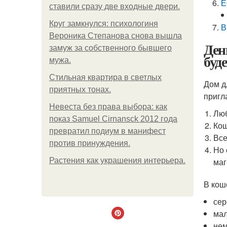
Е
ставили сразу две входные двери.
Круг замкнулся: психологиня
В
Вероника Степанова снова вышла
Ден
замуж за собственного бывшего
буде
мужа.
Стильная квартира в светлых
Дом д
приятных тонах.
пригл
Невеста без права выбора: как
Люб
показ Samuel Cirnansck 2012 года
Кош
превратил подиум в манифест
Все
против принуждения.
Но 
Растения как украшения интерьера.
маг
В кош
сер
мал
нем