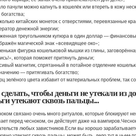
ло пачули можно капнуть в кошелёк или втереть в кожу неск
 богатства;
колько китайских монеток с отверстиями, перевязанные кр
ератор денежной энергии;
женная треугольником купюра в один доллар — финансовый
бражён магической знак «всевидящее око»;
енькая фигурка кошельковой мышки из глины, заговорённ
ись!», которая поможет притянуть деньги;
сивый магнитик, спрятанный в потайное отделение кошельк
начению — притягивать богатство;
рц зелёного цвета избавит от материальных проблем, так с
 сделать, чтобы деньги не утекали из 
ьги утекают сквозь пальцы...
ноком связано очень много ритуалов, которые блокируют не
пает перед чесноком, он действует даже на вампиров.Чесно
ательств любых завистников.Если вы хорошо зарабатываете,
ловно утекают сквозь пальцы, может быть, дело тут в чьем-т