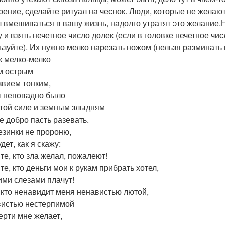
рение, сделайте ритуал на чеснок. Люди, которые не желают 
 вмешиваться в вашу жизнь, надолго утратят это желание.Н
 и взять нечетное число долек (если в головке нечетное чис
ьзуйте). Их нужно мелко нарезать ножом (нельзя разминать 
к мелко-мелко
м острым
звием тонким,
 неповадно было
той силе и земным злыдням
е добро пасть разевать.
езинки не пророню,
дет, как я скажу:
те, кто зла желал, пожалеют!
те, кто деньги мои к рукам прибрать хотел,
ими слезами плачут!
, кто ненавидит меня ненавистью лютой,
истью нестерпимой
ерти мне желает,