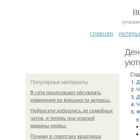
В
лучшие 
главная
интерь
Ден
уют
Сод
Д
Популярные материалы
Ч
В сети продолжают обсуждать
Д
изменения во внешности актрисы.
Ч
Нейросети добрались до семейных
Ф
чатов, и теперь под угрозой
в
мамины нервы.
Почему в советских квартирах