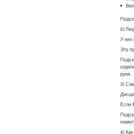
Вкл
Подск
2) Лю
У них
Эту п
Подск
отдел
руки.
3) Са
Дисци
Если 
Подск
помог
4) Как