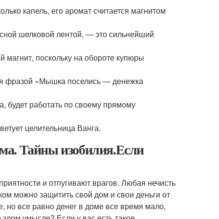
олько капель, его аромат считается магнитом
асной шелковой лентой, — это сильнейший
 магнит, поскольку на обороте купюры
ая фразой «Мышка поселись — денежка
а, будет работать по своему прямому
оветует целительница Ванга.
дома. Тайны изобилия.Если
приятности и отпугивают врагов. Любая нечисть
ком можно защитить свой дом и свои деньги от
 но все равно денег в доме все время мало,
о злом умысле? Если у вас есть такое