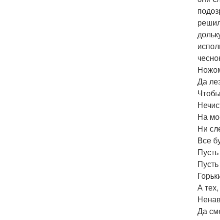
подоз
решил
дольку
испол
чесно
Ножо
Да ле
Чтобы
Нечис
На мо
Ни сл
Все бу
Пусть 
Пусть 
Горьк
А тех
Ненав
Да см