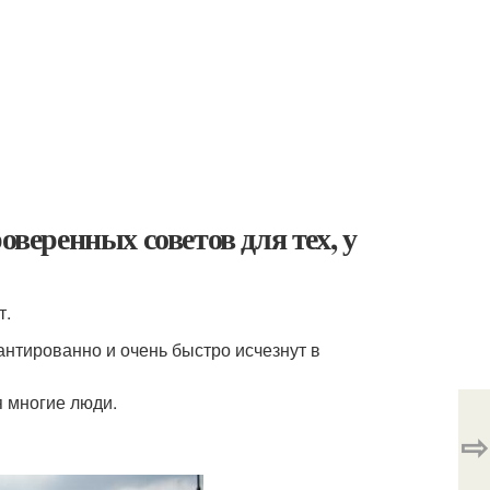
оверенных советов для тех, у
т.
рантированно и очень быстро исчезнут в
 многие люди.
⇨