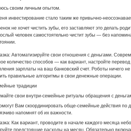
юсь своим личным опытом.
еня инвестирование стало таким же привычно-неосознаваем
енок не хочет чистить зубы, его заставляют это делать роди
ослый человек самостоятельно чистит зубы — без напомин
тоянии.
азка: Автоматизируйте свои отношения с деньгами. Соврем
ое количество способов — как вариант, настройте перевод 
пления зарплаты на ваш банковский счет. Роботы ничего не
ить правильные алгоритмы в свои денежные операции.
мейные традиции
майте свои внутри-семейные ритуалы обращения с деньга
омогут Вам скоординировать обще-семейные действия по 
язчиво напомнят об их важности.
азка: Как вариант, проводите в начале каждого месяца не
руйте предстоящие расходы на месяц. Обязательно включа