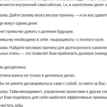
ючается внутренний самосаботаж, т.к. в накоплении денег н
азка: Дайте своему мозгу вескую причину — и он вас удиви
ди живут одним днем.
 нет привычки думать о далеком будущем.
ривычку необходимо в себе «выращивать» с полного нуля.
азка: Найдите весомую причину для долгосрочного накопле
ьные этапы — это позволит Вам приблизить далекую (невид
мо-дисциплина
плина важна не только в денежных делах.
Вы не умеете договариваться сами с собой, то никто за Вас 
азка: Тайм-менеджмент, управление проектами и другие с
ут Вам подобрать для себя наиболее эффективные приемы
 чистить зубы