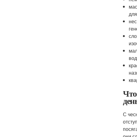
мас
для
нес
ген
сло
изо
мал
вод
кра
наз
ква
Что
ден
С чес
отсту
посяг
они с