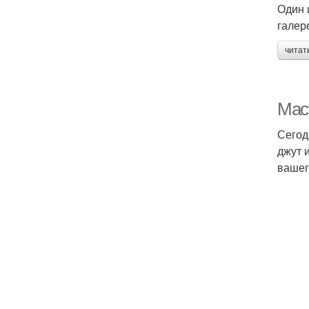
Один 
галер
читат
Маст
Сегод
джут 
вашег