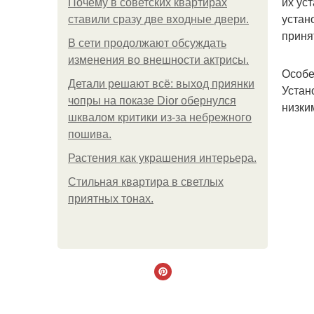
их ус
Почему в советских квартирах
устан
ставили сразу две входные двери.
приня
В сети продолжают обсуждать
изменения во внешности актрисы.
Особе
Детали решают всё: выход приянки
Устан
чопры на показе Dior обернулся
низки
шквалом критики из-за небрежного
пошива.
Растения как украшения интерьера.
Стильная квартира в светлых
приятных тонах.