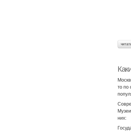
читат
Как
Москв
то по
попул
Совре
Музеи
них:
Госуд