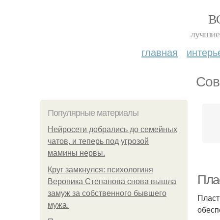
В
лучшие 
главная
интерь
Сов
Популярные материалы
Нейросети добрались до семейных
чатов, и теперь под угрозой
мамины нервы.
Круг замкнулся: психологиня
Пла
Вероника Степанова снова вышла
замуж за собственного бывшего
Пласт
мужа.
обесп