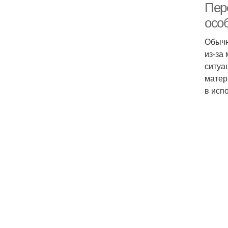
Пер
осо
Обычн
из-за
ситуа
матер
в исп