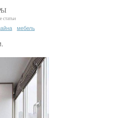
РЫ
е статьи
зайна
мебель
.