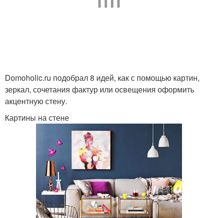
Стены под кирпич
Кирпич на кухне
Domoholic.ru подобрал 8 идей, как с помощью картин,
Стен под белый кирпич
Панели под кирпич
зеркал, сочетания фактур или освещения оформить
акцентную стену.
Картины на стене
Плитка под кирпич
Кладки на стену