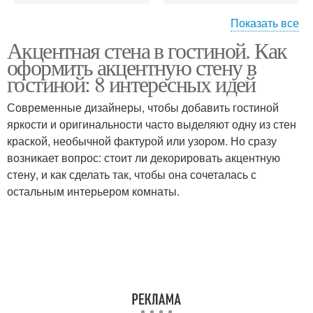
Показать все
Акцентная стена в гостиной. Как
Стен за диваном
Акцентные стены
оформить акцентную стену в
гостиной: 8 интересных идей
Современные дизайнеры, чтобы добавить гостиной
яркости и оригинальности часто выделяют одну из стен
Стены в интерьере
Стен в интерьере
краской, необычной фактурой или узором. Но сразу
возникает вопрос: стоит ли декорировать акцентную
стену, и как сделать так, чтобы она сочеталась с
остальным интерьером комнаты.
Белый кирпич
Кирпич из пенопласта
Кирпич из гипсовой
Стены из скотча
штукатурки