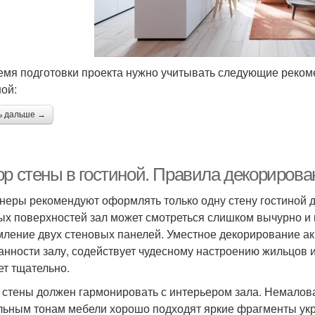
емя подготовки проекта нужно учитывать следующие реком
ной:
ь дальше →
ор стены в гостиной. Правила декорирова
неры рекомендуют оформлять только одну стену гостиной д
ых поверхностей зал может смотреться слишком вычурно и г
ление двух стеновых панелей. Уместное декорирование ак
анности залу, содействует чудесному настроению жильцов 
ет тщательно.
 стены должен гармонировать с интерьером зала. Немалова
льным тонам мебели хорошо подходят яркие фрагменты ук