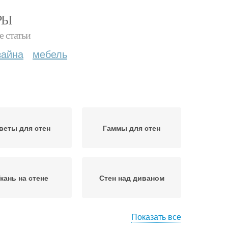
РЫ
е статьи
зайна
мебель
веты для стен
Гаммы для стен
кань на стене
Стен над диваном
Показать все
в гостиной обоями
Стен в стиле