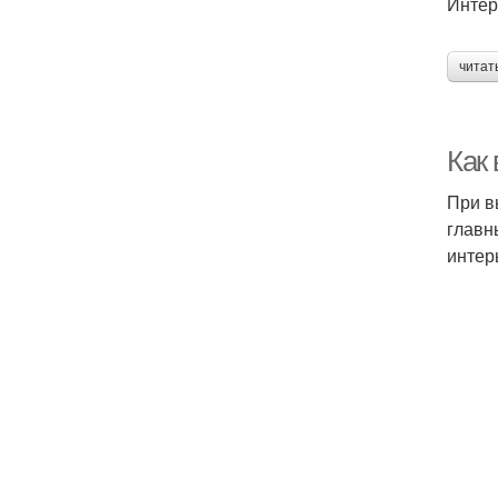
Интер
читат
Как 
При в
главн
интер