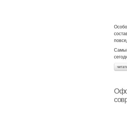
Особо
соста
повсе
Самый
сегод
читат
Офо
сов