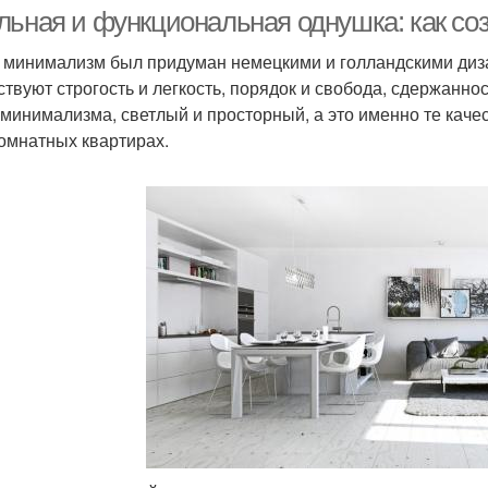
льная и функциональная однушка: как с
 минимализм был придуман немецкими и голландскими диз
ствуют строгость и легкость, порядок и свобода, сдержанн
Акцентные стены
Стен в прихожей
Ст
 минимализма, светлый и просторный, а это именно те качес
омнатных квартирах.