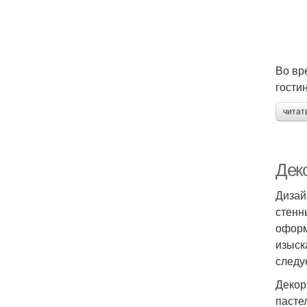
Во вр
гости
читат
Дек
Дизай
стенн
оформ
изыск
следу
Декор
пасте