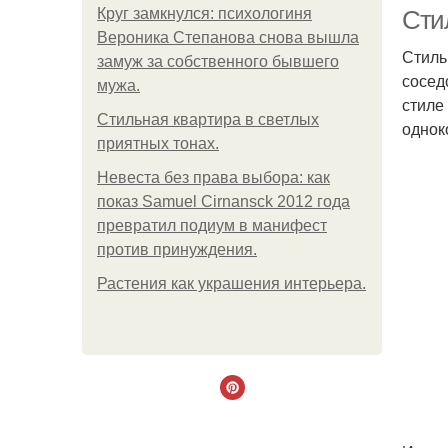
Круг замкнулся: психологиня
Сти
Вероника Степанова снова вышла
Стиль
замуж за собственного бывшего
сосед
мужа.
стиле
Стильная квартира в светлых
однок
приятных тонах.
Невеста без права выбора: как
показ Samuel Cirnansck 2012 года
превратил подиум в манифест
против принуждения.
Растения как украшения интерьера.