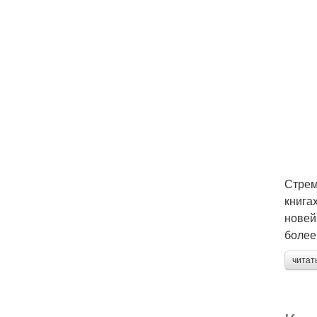
Стрем
книга
новей
более
читат