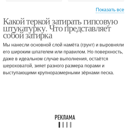
Показать все
Какой теркой затирать гипсовую
Терки от полутерки
Машинная штукатурка
штукатурку. Что представляет
собой затирка
Мы нанесли основной слой намёта (грунт) и выровняли
его широким шпателем или правилом. Но поверхность,
Гипсовая штукатурка
Терок для шлифовки
даже в идеальном случае выполнения, остаётся
шероховатой, зияет разного размера порами и
выступающими крупноразмерными зёрнами песка.
Полутерок для
Полутерок от терки
штукатурки
Терок для гипсовой
Губчатые терки
штукатурки