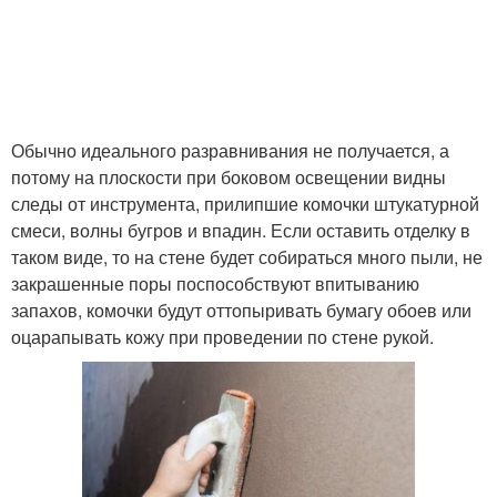
Терок для
Тёрка для штукатурки
декоративной
штукатурки
Обычно идеального разравнивания не получается, а
Терок для фактурной
потому на плоскости при боковом освещении видны
Терок для зачистки
штукатурки
следы от инструмента, прилипшие комочки штукатурной
смеси, волны бугров и впадин. Если оставить отделку в
таком виде, то на стене будет собираться много пыли, не
закрашенные поры поспособствуют впитыванию
Помощь при штукатурке
запахов, комочки будут оттопыривать бумагу обоев или
оцарапывать кожу при проведении по стене рукой.