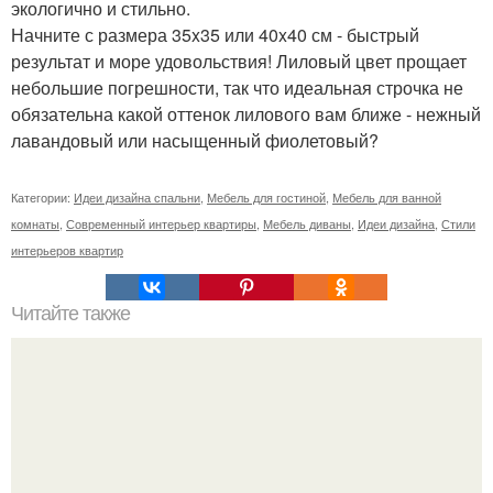
экологично и стильно.
Начните с размера 35x35 или 40x40 см - быстрый
результат и море удовольствия! Лиловый цвет прощает
небольшие погрешности, так что идеальная строчка не
обязательна какой оттенок лилового вам ближе - нежный
лавандовый или насыщенный фиолетовый?
Категории:
Идеи дизайна спальни
,
Мебель для гостиной
,
Мебель для ванной
комнаты
,
Современный интерьер квартиры
,
Мебель диваны
,
Идеи дизайна
,
Стили
интерьеров квартир
Читайте также