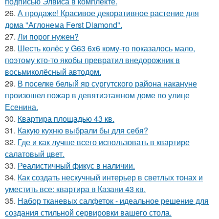
подписью Элвиса в комплекте.
26.
А продаже! Красивое декоративное растение для
дома "Аглонема Ferst Diamond".
27.
Ли порог нужен?
28.
Шесть колёс у G63 6x6 кому-то показалось мало,
поэтому кто-то якобы превратил внедорожник в
восьмиколёсный автодом.
29.
В поселке белый яр сургутского района накануне
произошел пожар в девятиэтажном доме по улице
Есенина.
30.
Квартира площадью 43 кв.
31.
Какую кухню выбрали бы для себя?
32.
Где и как лучше всего использовать в квартире
салатовый цвет.
33.
Реалистичный фикус в наличии.
34.
Как создать нескучный интерьер в светлых тонах и
уместить все: квартира в Казани 43 кв.
35.
Набор тканевых салфеток - идеальное решение для
создания стильной сервировки вашего стола.