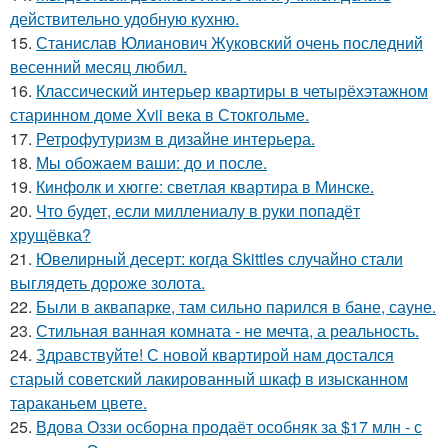
действительно удобную кухню.
15.
Станислав Юлианович Жуковский очень последний
весенний месяц любил.
16.
Классический интерьер квартиры в четырёхэтажном
старинном доме Xvii века в Стокгольме.
17.
Ретрофутуризм в дизайне интерьера.
18.
Мы обожаем ваши: до и после.
19.
Кинфолк и хюгге: светлая квартира в Минске.
20.
Что будет, если миллениалу в руки попадёт
хрущёвка?
21.
Ювелирный десерт: когда Skittles случайно стали
выглядеть дороже золота.
22.
Были в аквапарке, там сильно парился в бане, сауне.
23.
Стильная ванная комната - не мечта, а реальность.
24.
Здравствуйте! С новой квартирой нам достался
старый советский лакированный шкаф в изысканном
тараканьем цвете.
25.
Вдова Оззи осборна продаёт особняк за $17 млн - с