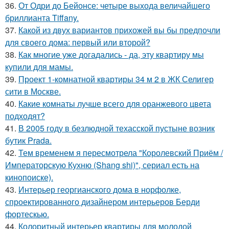
36.
От Одри до Бейонсе: четыре выхода величайшего
бриллианта Tiffany.
37.
Какой из двух вариантов прихожей вы бы предпочли
для своего дома: первый или второй?
38.
Как многие уже догадались - да, эту квартиру мы
купили для мамы.
39.
Проект 1-комнатной квартиры 34 м 2 в ЖК Селигер
сити в Москве.
40.
Какие комнаты лучше всего для оранжевого цвета
подходят?
41.
В 2005 году в безлюдной техасской пустыне возник
бутик Prada.
42.
Тем временем я пересмотрела "Королевский Приём /
Императорскую Кухню (Shang shi)", сериал есть на
кинопоиске).
43.
Интерьер георгианского дома в норфолке,
спроектированного дизайнером интерьеров Берди
фортескью.
44.
Колоритный интерьер квартиры для молодой