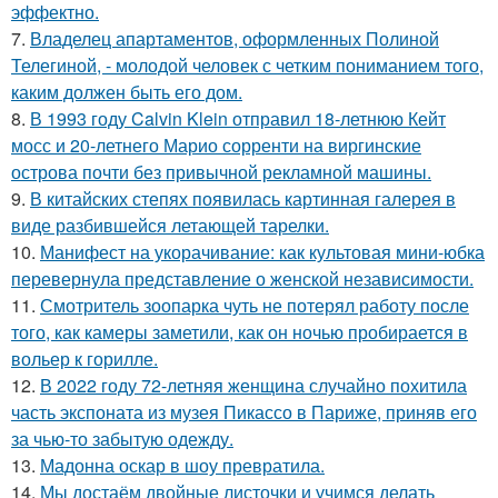
эффектно.
7.
Владелец апартаментов, оформленных Полиной
Телегиной, - молодой человек с четким пониманием того,
каким должен быть его дом.
8.
В 1993 году Calvin Klein отправил 18-летнюю Кейт
мосс и 20-летнего Марио сорренти на виргинские
острова почти без привычной рекламной машины.
9.
В китайских степях появилась картинная галерея в
виде разбившейся летающей тарелки.
10.
Манифест на укорачивание: как культовая мини-юбка
перевернула представление о женской независимости.
11.
Смотритель зоопарка чуть не потерял работу после
того, как камеры заметили, как он ночью пробирается в
вольер к горилле.
12.
В 2022 году 72-летняя женщина случайно похитила
часть экспоната из музея Пикассо в Париже, приняв его
за чью-то забытую одежду.
13.
Мадонна оскар в шоу превратила.
14.
Мы достаём двойные листочки и учимся делать