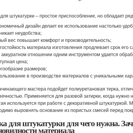
 для штукатурки – простое приспособление, но обладает ря
ономичный дизайн делает ее использование настолько удоб
никает неудобства;
ый вес повышает комфорт и производительность;
гостойкость материала изготовления продлевает срок его 
 аккуратном отношении одним инструментом удается обраб
тупная цена;
гообразие размеров;
ользование в производстве материалов с уникальными хар
ачинающего мастера подойдет полиуретановая терка, отли
вечностью. Применяется для разовой затирки, когда нужно 
тая используется при работе с декоративной штукатуркой. 
одимо выровнять основание из пористых смесей перед покр
ка для штукатурки для чего нужна. За
новидности материала