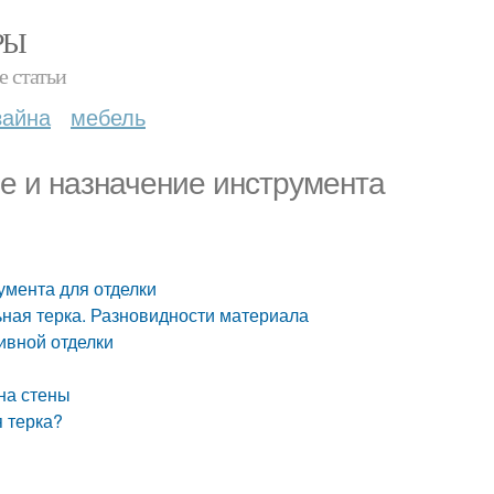
РЫ
е статьи
зайна
мебель
ие и назначение инструмента
умента для отделки
ьная терка. Разновидности материала
ивной отделки
на стены
 терка?