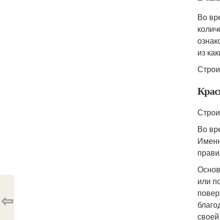
Во вр
колич
ознак
из ка
Строи
Крас
Строи
Во вр
Именн
прави
Основ
или п
повер
⇦
благо
своей