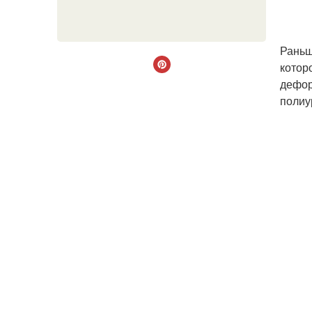
Раньш
котор
дефор
полиу