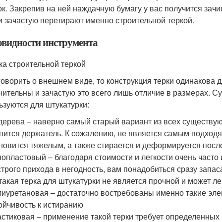
ок. Закрепив на ней наждачную бумагу у вас получится зачи
и зачастую перетирают именно строительной теркой.
овидности инструмента
ка строительной теркой
говорить о внешнем виде, то конструкция терки одинакова д
чительны и зачастую это всего лишь отличие в размерах. С
ьзуются для штукатурки:
дерева – наверно самый старый вариант из всех существующ
пится держатель. К сожалению, не является самым подходя
новится тяжелым, а также стирается и деформируется пос
опластовый – благодаря стоимости и легкости очень часто 
трого прихода в негодность, вам понадобиться сразу запас
такая терка для штукатурки не является прочной и может л
иуретановая – достаточно востребованы именно такие эле
ойчивость к истиранию
стиковая – применение такой терки требует определенных 