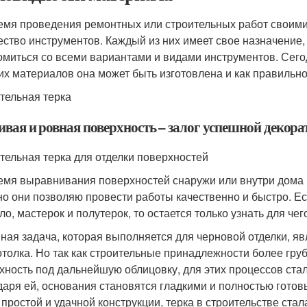
емя проведения ремонтных или строительных работ своими
ество инструментов. Каждый из них имеет свое назначение,
омиться со всеми вариантами и видами инструментов. Сегодн
ких материалов она может быть изготовлена и как правильно
тельная терка
ивая и ровная поверхность – залог успешной декор
тельная терка для отделки поверхностей
емя выравнивания поверхностей снаружи или внутри дома 
о они позволяю провести работы качественно и быстро. Ес
ло, мастерок и полутерок, то остается только узнать для че
ная задача, которая выполняется для черновой отделки, я
отолка. Но так как строительные принадлежности более гру
хность под дальнейшую облицовку, для этих процессов ста
даря ей, основания становятся гладкими и полностью гото
 простой и удачной конструкции, терка в строительстве ста