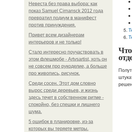
Невеста без права выбора: как
показ Samuel Cirnansck 2012 года
превратил подиум в манифест
против принуждения.
Т
Привет всем дизайнерам
Т
интерьеров и не только!
Что
Стало интересно поучаствовать в
отд
этом флешмобе - Artvsartist, хоть он
не совсем про рукоделие, а больше
Полут
про живопись, рисунок.
штука
Среди сосен. Этот дом словно
решен
вырос среди деревьев, и жизнь
здесь течет в собственном ритме -
спокойно, без спешки и лишнего
шума.
5 ошибок в планировке, из-за
которых вы теряете метры.