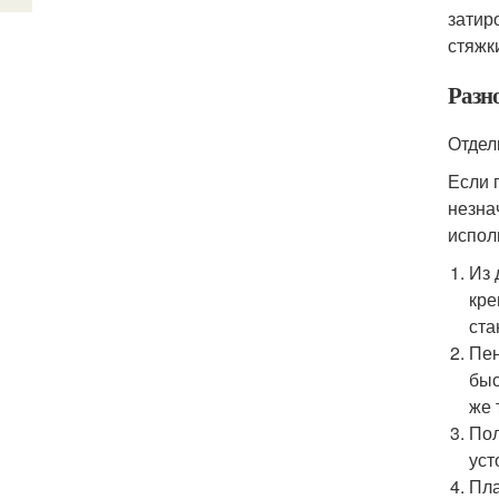
затир
стяжк
Разн
Отдел
Если 
незна
испол
Из 
кре
ста
Пен
быс
же 
Пол
уст
Пла