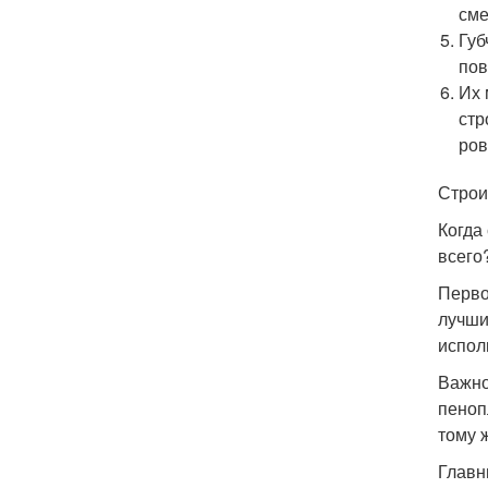
сме
Губ
пов
Их 
стр
ров
Строи
Когда
всего
Перво
лучши
испол
Важно
пеноп
тому 
Главн