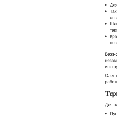
Для
Так
он 
Шли
так
Кра
поз
Важно
незам
инстр
Олег 
работ
Тер
Для н
Пус