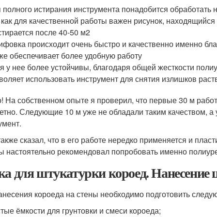
 полного истирания инструмента понадобится обработать 
 как для качественной работы важен рисунок, находящийся 
стирается после 40-50 м2
фовка происходит очень быстро и качественно именно благ
же обеспечивает более удобную работу
я у нее более устойчивы, благодаря общей жесткости поли
воляет использовать инструмент для снятия излишков раст
! На собственном опыте я проверил, что первые 30 м работ
етно. Следующие 10 м уже не обладали таким качеством, а 
умент.
также сказал, что в его работе нередко применяется и плас
ы настоятельно рекомендовал попробовать именно полиуре
ка для штукатурки короед. Нанесение 
анесения короеда на стены необходимо подготовить следу
тые ёмкости для грунтовки и смеси короеда;