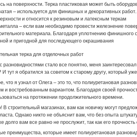
сь на поверхности. Терка пластиковая может быть оборуд
чатая – используется для финишных и декоративных работ.
ерхности и относится к резиновым и латексным теркам
металла – если вам необходимо провести железнение повер
оительного материала. Благодаря уплотнению финишного сл
ной и пригодной для последующего окрашивания
тельная терка для отделочных работ
 с разновидностями стало все понятно, меня заинтересовал 
? И тут я обратился за советом к старому другу, который 
е, что я узнал от Олега – это то, что полиуретановая разно
м и востребованным вариантом. Благодаря своей прочности
ьзоваться на протяжении продолжительного времени.
! В строительный магазинах, вам как новичку могут предло
ласта. Однако никто не объяснит вам, что без опыта штукат
же долго вам все равно не прослужит, так как его прочность
ые преимущества, которые имеет полиуретановая разновид