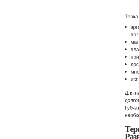
Терка
эрг
воз
мал
вла
при
дос
мно
исп
Для н
долго
Губча
необх
Тер
Раз