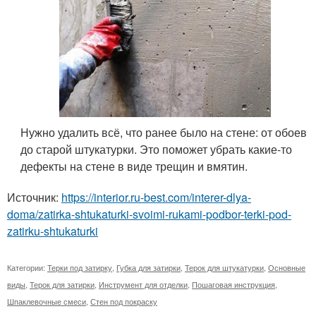
Нужно удалить всё, что ранее было на стене: от обоев
до старой штукатурки. Это поможет убрать какие-то
дефекты на стене в виде трещин и вмятин.
Источник:
https://interior.ru-best.com/interer-dlya-
doma/zatirka-shtukaturki-svoimi-rukami-podbor-terki-pod-
zatirku-shtukaturki
Категории:
Терки под затирку
,
Губка для затирки
,
Терок для штукатурки
,
Основные
виды
,
Терок для затирки
,
Инструмент для отделки
,
Пошаговая инструкция
,
Шпаклевочные смеси
,
Стен под покраску