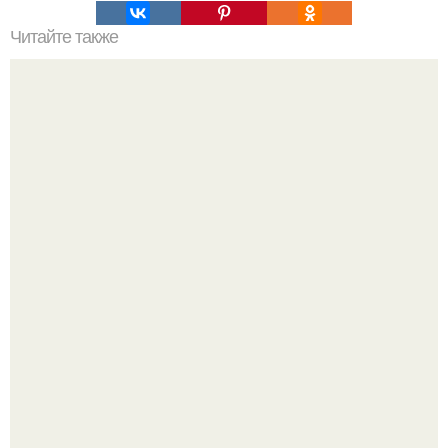
Читайте также
Вертикальная или горизонтальная плитка в ванной.
Горизонтальная или вертикальная укладка плитки: так ли
это важно