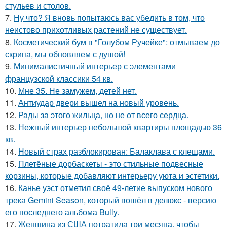
стульев и столов.
7.
Ну что? Я вновь попытаюсь вас убедить в том, что
неистово прихотливых растений не существует.
8.
Косметический бум в "Голубом Ручейке": отмываем до
скрипа, мы обновляем с душой!
9.
Минималистичный интерьер с элементами
французской классики 54 кв.
10.
Мне 35. Не замужем, детей нет.
11.
Антиудар двери вышел на новый уровень.
12.
Рады за этого жильца, но не от всего сердца.
13.
Нежный интерьер небольшой квартиры площадью 36
кв.
14.
Новый страх разблокирован: Балаклава с клещами.
15.
Плетёные дорбаскеты - это стильные подвесные
корзины, которые добавляют интерьеру уюта и эстетики.
16.
Канье уэст отметил своё 49-летие выпуском нового
трека Gemini Season, который вошёл в делюкс - версию
его последнего альбома Bully.
17.
Женщина из США потратила три месяца, чтобы