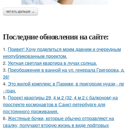
читать дальше →
Последние обновления на сайте:
1.
Привет! Хочу поделиться моим давним и очередным
неопубликованным проектом.
2.
Уютная светлая квартира в лучах солнца.
3.
Преображение в ванной на ул. генерала Григорова, д.
36!
4.
Это жилой комплекс в Париже, в пригороде нуази - ле
- гран.
5.
Проект квартиры 29, 4 м 2 (32, 4 м 2 с балконом) на
проспекте космонавтов в Санкт-петербурге для
постоянного проживания.
6.
Жестяные бочки, которые обычно отправляют на
свалку, получают вторую жизнь в виде лофтовых