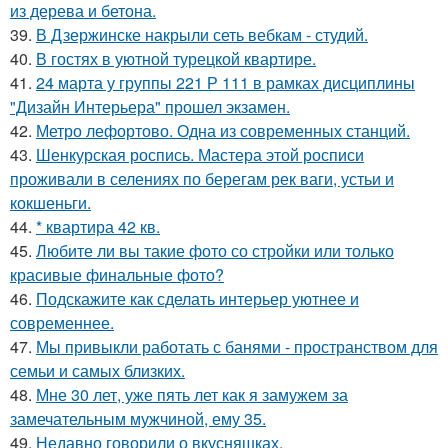
из дерева и бетона.
39.
В Дзержинске накрыли сеть вебкам - студий.
40.
В гостях в уютной турецкой квартире.
41.
24 марта у группы 221 Р 111 в рамках дисциплины
"Дизайн Интерьера" прошел экзамен.
42.
Метро лефортово. Одна из современных станций.
43.
Шенкурская роспись. Мастера этой росписи
проживали в селениях по берегам рек ваги, устьи и
кокшеньги.
44.
* квартира 42 кв.
45.
Любите ли вы такие фото со стройки или только
красивые финальные фото?
46.
Подскажите как сделать интерьер уютнее и
современнее.
47.
Мы привыкли работать с банями - пространством для
семьи и самых близких.
48.
Мне 30 лет, уже пять лет как я замужем за
замечательным мужчиной, ему 35.
49.
Недавно говорили о вкусняшках.