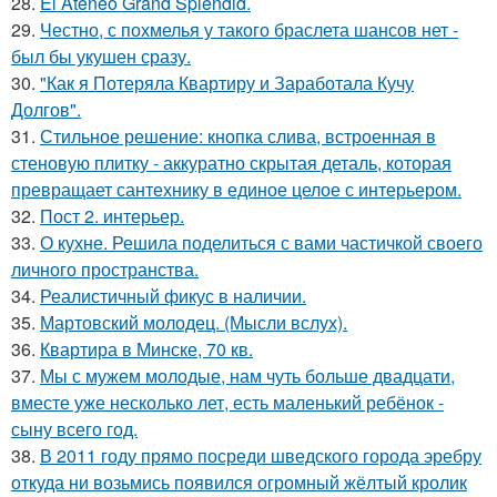
28.
El Ateneo Grand Splendid.
29.
Честно, с похмелья у такого браслета шансов нет -
был бы укушен сразу.
30.
"Как я Потеряла Квартиру и Заработала Кучу
Долгов".
31.
Стильное решение: кнопка слива, встроенная в
стеновую плитку - аккуратно скрытая деталь, которая
превращает сантехнику в единое целое с интерьером.
32.
Пост 2. интерьер.
33.
О кухне. Решила поделиться с вами частичкой своего
личного пространства.
34.
Реалистичный фикус в наличии.
35.
Мартовский молодец. (Мысли вслух).
36.
Квартира в Минске, 70 кв.
37.
Мы с мужем молодые, нам чуть больше двадцати,
вместе уже несколько лет, есть маленький ребёнок -
сыну всего год.
38.
В 2011 году прямо посреди шведского города эребру
откуда ни возьмись появился огромный жёлтый кролик