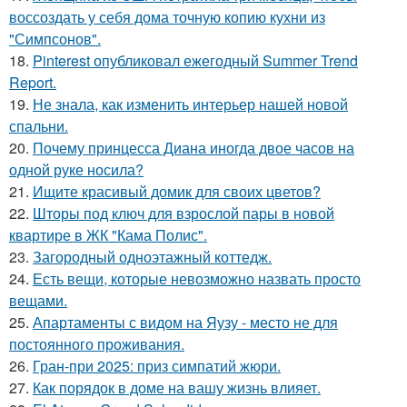
воссоздать у себя дома точную копию кухни из
"Симпсонов".
18.
Pinterest опубликовал ежегодный Summer Trend
Report.
19.
Не знала, как изменить интерьер нашей новой
спальни.
20.
Почему принцесса Диана иногда двое часов на
одной руке носила?
21.
Ищите красивый домик для своих цветов?
22.
Шторы под ключ для взрослой пары в новой
квартире в ЖК "Кама Полис".
23.
Загородный одноэтажный коттедж.
24.
Есть вещи, которые невозможно назвать просто
вещами.
25.
Апартаменты с видом на Яузу - место не для
постоянного проживания.
26.
Гран-при 2025: приз симпатий жюри.
27.
Как порядок в доме на вашу жизнь влияет.