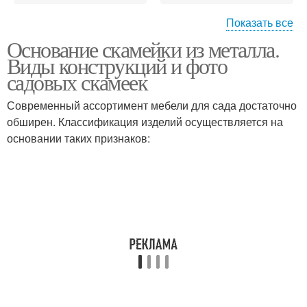
Показать все
Основание скамейки из металла.
Металлические
Скамейка для дачи
Виды конструкций и фото
скамейки
садовых скамеек
Современный ассортимент мебели для сада достаточно
обширен. Классификация изделий осуществляется на
Садовая скамейка
Деревянные скамейки
основании таких признаков:
Скамейки из пластика
Скамейки со спинкой