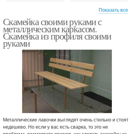
Показать все
Скамейка своими руками с
Скамейки из металла
Дачные скамейки
металлическим каркасом.
Скамейка из профиля своими
руками
Металлические
Скамейка для дачи
скамейки
Скамейки для дачи
Садовая скамейка
Деревянные скамейки
Скамейки из пластика
Металлические лавочки выглядят очень стильно и стоят
недешево. Но если у вас есть сварка, то это не
проблема, посмотрите пример, как сделать скамейку из