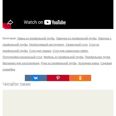
Категории:
Лавка из профильной трубы
,
Лавочка из профильной трубы
,
Лавочка с
профильной трубы
,
Необходимый инструмент
,
Сварочный стол
,
Стол из
профильной трубы
,
Стол для сварки
,
Стол для сварочных работ
,
Полупрофессиональный стол
,
Мебель из профильной трубы
,
Профильная труба
,
Материал для изготовления
,
Руки из профильной трубы
,
Холодная ковка
,
Садовая
скамейка
Читайте также