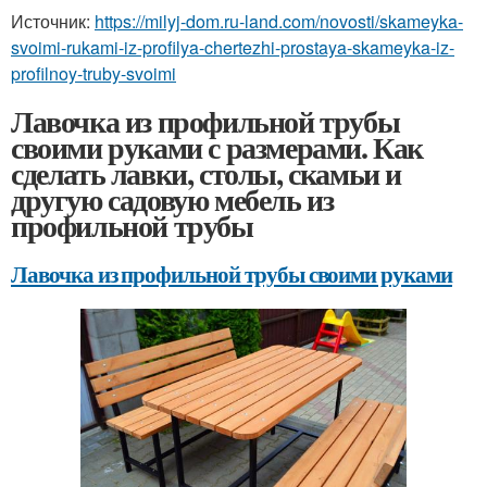
Источник:
https://milyj-dom.ru-land.com/novosti/skameyka-
svoimi-rukami-iz-profilya-chertezhi-prostaya-skameyka-iz-
profilnoy-truby-svoimi
Лавочка из профильной трубы
своими руками с размерами. Как
сделать лавки, столы, скамьи и
другую садовую мебель из
профильной трубы
Лавочка из профильной трубы своими руками