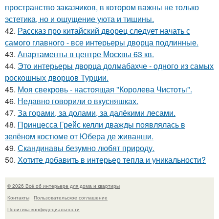
пространство заказчиков, в котором важны не только
эстетика, но и ощущение уюта и тишины.
42.
Рассказ про китайский дворец следует начать с
самого главного - все интерьеры дворца подлинные.
43.
Апартаменты в центре Москвы 63 кв.
44.
Это интерьеры дворца долмабахче - одного из самых
роскошных дворцов Турции.
45.
Моя свекровь - настоящая "Королева Чистоты".
46.
Недавно говорили о вкусняшках.
47.
За горами, за долами, за далёкими лесами.
48.
Принцесса Грейс келли дважды появлялась в
зелёном костюме от Юбера де живанши.
49.
Скандинавы безумно любят природу.
50.
Хотите добавить в интерьер тепла и уникальности?
© 2026 Всё об интерьере для дома и квартиры
Контакты
Пользовательское соглашение
Политика конфидециальности