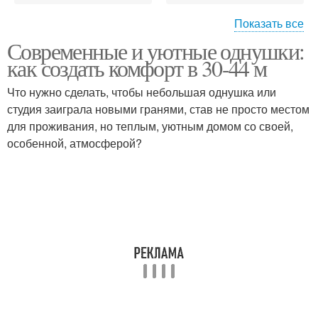
Показать все
Современные и уютные однушки:
Оборудование в
Дизайн в маленькой
как создать комфорт в 30-44 м
маленькой
Что нужно сделать, чтобы небольшая однушка или
студия заиграла новыми гранями, став не просто местом
Минимализм для
Пространства в
для проживания, но теплым, уютным домом со своей,
маленькой
дизайне
особенной, атмосферой?
Хранения в небольшом
Площади в маленьких
пространстве
Прихожая в маленькой
Кухни в маленькой