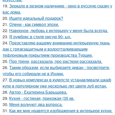
19.
Зеркало в резном наличнике - окно в русскую сказку у
вас дома.
20.
Ищете идеальный подарок?
21.
Олени - как символ эпохи.
22.
Наверное, любовь к интерьеру у меня была всегда.
23.
Я румбокс в стиле рисую 90- ых.
24.
Представляю вашему вниманию интерьерную ткань
дак с грязезашитным и водоотталкивающим
тефлоновым покрытием производства Турции.
25.
Про трени, рассказала, про растюхи рассказала.
26.
Таким образом, если выбираете диван - посмотрите,
чтобы его собирали не в Индии.
27.
В новых комплексах в кудепсте устанавливали шкаф
купе в популярном уже несколько лет цвете дуб вотан.
28.
Автор - Екатерина Барышева.
29.
Кухня - гостиная, прихожая (35 кв.
30.
Меня волнуют два вопроса.
31.
Как же мне нравятся изображения в интерьере кухни.