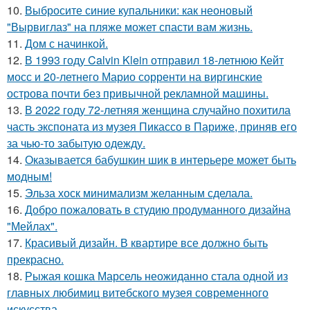
10.
Выбросите синие купальники: как неоновый
"Вырвиглаз" на пляже может спасти вам жизнь.
11.
Дом с начинкой.
12.
В 1993 году Calvin Klein отправил 18-летнюю Кейт
мосс и 20-летнего Марио сорренти на виргинские
острова почти без привычной рекламной машины.
13.
В 2022 году 72-летняя женщина случайно похитила
часть экспоната из музея Пикассо в Париже, приняв его
за чью-то забытую одежду.
14.
Оказывается бабушкин шик в интерьере может быть
модным!
15.
Эльза хоск минимализм желанным сделала.
16.
Добро пожаловать в студию продуманного дизайна
"Мейлах".
17.
Красивый дизайн. В квартире все должно быть
прекрасно.
18.
Рыжая кошка Марсель неожиданно стала одной из
главных любимиц витебского музея современного
искусства.