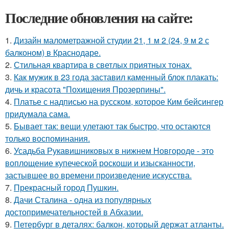
Последние обновления на сайте:
1.
Дизайн малометражной студии 21, 1 м 2 (24, 9 м 2 с
балконом) в Краснодаре.
2.
Стильная квартира в светлых приятных тонах.
3.
Как мужик в 23 года заставил каменный блок плакать:
дичь и красота "Похищения Прозерпины".
4.
Платье с надписью на русском, которое Ким бейсингер
придумала сама.
5.
Бывает так: вещи улетают так быстро, что остаются
только воспоминания.
6.
Усадьба Рукавишниковых в нижнем Новгороде - это
воплощение купеческой роскоши и изысканности,
застывшее во времени произведение искусства.
7.
Прекрасный город Пушкин.
8.
Дачи Сталина - одна из популярных
достопримечательностей в Абхазии.
9.
Петербург в деталях: балкон, который держат атланты.