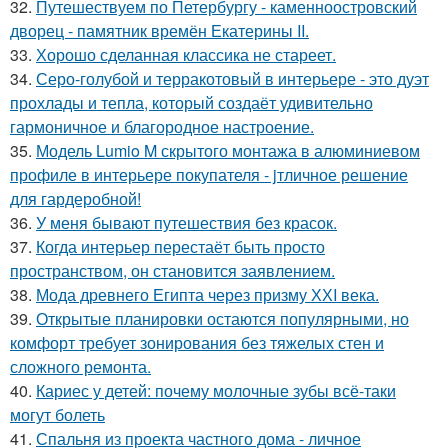
32.
Путешествуем по Петербургу - каменноостровский
дворец - памятник времён Екатерины II.
33.
Хорошо сделанная классика не стареет.
34.
Серо-голубой и терракотовый в интерьере - это дуэт
прохлады и тепла, который создаёт удивительно
гармоничное и благородное настроение.
35.
Модель Lumio M скрытого монтажа в алюминиевом
профиле в интерьере покупателя - jтличное решение
для гардеробной!
36.
У меня бывают путешествия без красок.
37.
Когда интерьер перестаёт быть просто
пространством, он становится заявлением.
38.
Мода древнего Египта через призму ХХI века.
39.
Открытые планировки остаются популярными, но
комфорт требует зонирования без тяжелых стен и
сложного ремонта.
40.
Кариес у детей: почему молочные зубы всё-таки
могут болеть
41.
Спальня из проекта частного дома - личное