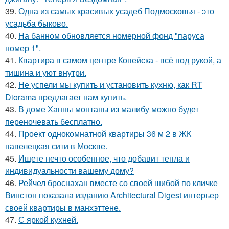
39.
Одна из самых красивых усадеб Подмосковья - это
усадьба быково.
40.
На банном обновляется номерной фонд "паруса
номер 1".
41.
Квартира в самом центре Копейска - всё под рукой, а
тишина и уют внутри.
42.
Не успели мы купить и установить кухню, как RT
Diorama предлагает нам купить.
43.
В доме Ханны монтаны из малибу можно будет
переночевать бесплатно.
44.
Проект однокомнатной квартиры 36 м 2 в ЖК
павелецкая сити в Москве.
45.
Ищете нечто особенное, что добавит тепла и
индивидуальности вашему дому?
46.
Рейчел броснахан вместе со своей шибой по кличке
Винстон показала изданию Architectural Digest интерьер
своей квартиры в манхэттене.
47.
С яркой кухней.