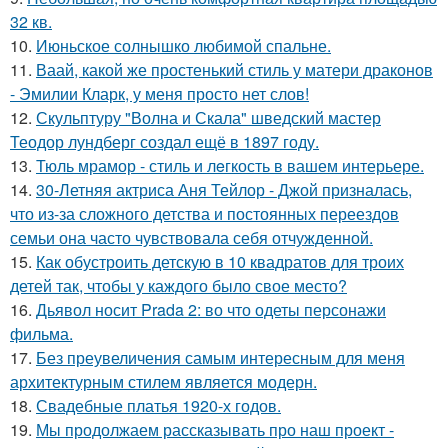
32 кв.
10.
Июньское солнышко любимой спальне.
11.
Ваай, какой же простенький стиль у матери драконов
- Эмилии Кларк, у меня просто нет слов!
12.
Скульптуру "Волна и Скала" шведский мастер
Теодор лундберг создал ещё в 1897 году.
13.
Тюль мрамор - стиль и лeгкость в вашем интерьере.
14.
30-Летняя актриса Аня Тейлор - Джой призналась,
что из-за сложного детства и постоянных переездов
семьи она часто чувствовала себя отчужденной.
15.
Как обустроить детскую в 10 квадратов для троих
детей так, чтобы у каждого было свое место?
16.
Дьявол носит Prada 2: во что одеты персонажи
фильма.
17.
Без преувеличения самым интересным для меня
архитектурным стилем является модерн.
18.
Свадебные платья 1920-х годов.
19.
Мы продолжаем рассказывать про наш проект -