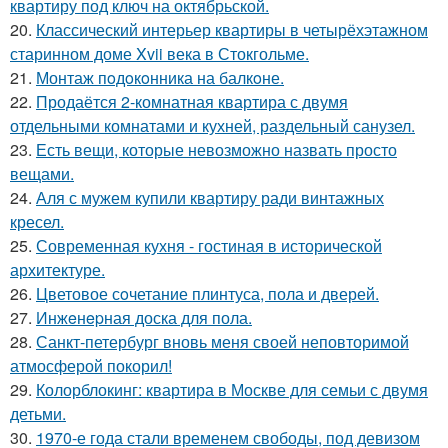
квартиру под ключ на октябрьской.
20.
Классический интерьер квартиры в четырёхэтажном
старинном доме Xvii века в Стокгольме.
21.
Монтаж пoдoкoнника на балкoне.
22.
Продаётся 2-комнатная квартира с двумя
отдельными комнатами и кухней, раздельный санузел.
23.
Есть вещи, которые невозможно назвать просто
вещами.
24.
Аля с мужем купили квартиру ради винтажных
кресел.
25.
Современная кухня - гостиная в исторической
архитектуре.
26.
Цветовое сoчетание плинтуса, пола и дверей.
27.
Инжeнepная доска для пола.
28.
Санкт-петербург вновь меня своей неповторимой
атмосферой покорил!
29.
Колорблокинг: квартира в Москве для семьи с двумя
детьми.
30.
1970-е года стали временем свободы, под девизом