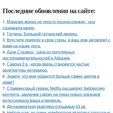
Последние обновления на сайте:
1.
Мэрилин монро не просто носила одежду - она
создавала канон.
2.
Гатчина. Большой гатчинский дворец.
3.
Впустите природу в свои стены, и ваш дом заговорит с
вами на языке уюта.
4.
Дачи Сталина - одна из популярных
достопримечательностей в Абхазии.
5.
Савона 2 в - когда дверь становится частью
архитектуры интерьера.
6.
Знаете, что мне нравится больше самих цветов в
доме?
7.
Стриминговый сервис Netflix расширяет библиотеку
контента, заключив сделку на показ новых эпизодов
мультсериала маша и медведь.
8.
Двухкомнатная квартира площадью 53 кв.
9.
Небольшая, но очень комфортная квартира площадью