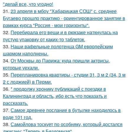
"делай все, что угодно!
31.
23 апреля в мбоу "Хабарицкая СОШ" с. среднее
Бугаево прошло практико - ориентированное занятие в
рамках курса "Россия - мои горизонты".
32.
Перебирала его вещи и в рюкзаке наткнулась на
пустую упаковку от каких-то таблеток.
33.
Наши вафельные полотенца GM европейским
шармом наполнены.
34.
От Москвы до Парижа: куда пришли актрисы,
которые уехали.
35.
Перепланировка квартиры - студии 31, 3 м 2 (34, 3 м
2 с лоджией) в Перми.
36.
* продолжу хронику публикаций с поездки в
Калининград и область, ибо есть что показать и
рассказать.
37.
Самое древнее послание в бутылке находилось в
воде 101 год.
38.
Самойлова тоскует по особняку, который достался
джигану: "Теперь я Бездомная".