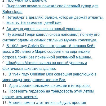
2.
Прогулки по Сарапулу.
3.
Пьерпаоло пиччоли показал свой первый кутюр для
Balenciaga.
4.
Петербург в деталях: балкон, который держат атланты.
5.
Мне 35. Не замужем, детей нет.
6.
Антиудар двери вышел на новый уровень.
7.
Ну жених! Генри кавилл снова напомнил, почему его
считают одним из самых стильных мужчин голливуда.
8.
В 1993 году Calvin Klein отправил 18-летнюю Кейт
мосс и 20-летнего Марио сорренти на виргинские
острова почти без привычной рекламной машины.
9.
Швабра в Москве вышла на новый уровень и
фактически захватила здание.
10.
В 1947 году Christian Dior совершил революцию в
мире моды, представив костюм Bar.
11.
Идеи с оригинальными ширмами в интерьере.
12.
Проверить гардероб на трендовость этим летом
проще, чем кажется.
13.
Многие помнят этот типичный дуэт: простая