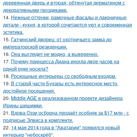
деревянная дверь и вторая, обтянутая дерматином с
декоративными гвоздиками.
14.
Нежные оттенки, рамочные фасады и лаконичные
детали - кухня, в которой сочетаются уют и современная
эстетика.
15.
Гатчинский дворец: от охотничьего замка до
императорской резиденции.
16.
Она выглядит не модно, а выверенно.
17.
Почему принцесса Диана иногда двое часов на
одной руке носила?
18.
Роскошные интерьеры со свободным входом.
19.
В старой части Бухары есть интересное место,
достойное посещения.
20.
Middle AGE в реализованном проекте дизайнера
Ирины шишимки.
21.
Вдова Оззи осборна продаёт особняк за $17 млн - с
подписью Элвиса в комплекте.
22.
14 мая 2014 года в "Аватарии" появился новый
интерьер "небоскрёб".