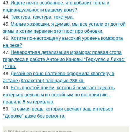
43.
Ищете нечто особенное, что добавит тепла и
индивидуальности вашему дому?
44.
Текстура, текстура, текстура.
45.
Милые хозяюшки, я думаю, мы все устали от долгой
зимы и хотим перемен этот пост про обновки.
46.
Хотите по-настоящему высокий уровень комфорта
на реке?
47.
Невероятная детализация мрамора: правая стопа
геркулеса в работе Антонио Кановы "Геркулес и Лихас"
(1795.
48.
Дизайнер рано балтиева оформила квартиру в
астане (Казахстан) площадью 286 кв.
49.
Есть простой приём, который помогает сделать
интерьер цельным и спокойным по восприятию -
правило 5 материалов.
50.
Та самая вещь, которая сделает ваш интерьер
"Дороже" даже без ремонта.
© 2026 Всё об интерьере для дома и квартиры