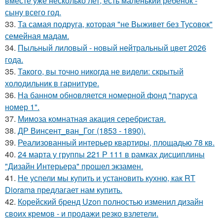
вместе уже несколько лет, есть маленький ребёнок -
сыну всего год.
33.
Та самая подруга, которая "не Выживет без Тусовок"
семейная мадам.
34.
Пыльный лиловый - новый нейтральный цвет 2026
года.
35.
Такого, вы точно никогда не видели: скрытый
холодильник в гарнитуре.
36.
На банном обновляется номерной фонд "паруса
номер 1".
37.
Мимоза комнатная акация серебристая.
38.
ДР Винсент_ван_Гог (1853 - 1890).
39.
Реализованный интерьер квартиры, площадью 78 кв.
40.
24 марта у группы 221 Р 111 в рамках дисциплины
"Дизайн Интерьера" прошел экзамен.
41.
Не успели мы купить и установить кухню, как RT
Diorama предлагает нам купить.
42.
Корейский бренд Uzon полностью изменил дизайн
своих кремов - и продажи резко взлетели.