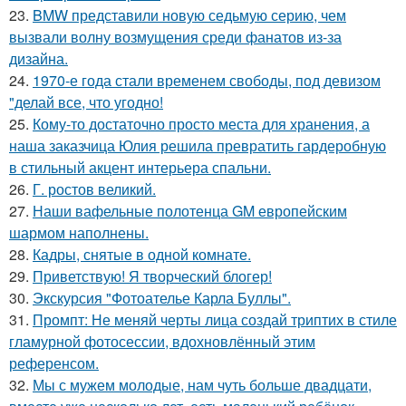
23.
BMW представили новую седьмую серию, чем
вызвали волну возмущения среди фанатов из-за
дизайна.
24.
1970-е года стали временем свободы, под девизом
"делай все, что угодно!
25.
Кому-то достаточно просто места для хранения, а
наша заказчица Юлия решила превратить гардеробную
в стильный акцент интерьера спальни.
26.
Г. ростов великий.
27.
Наши вафельные полотенца GM европейским
шармом наполнены.
28.
Кадры, снятые в одной комнате.
29.
Приветствую! Я творческий блогер!
30.
Экскурсия "Фотоателье Карла Буллы".
31.
Промпт: Не меняй черты лица создай триптих в стиле
гламурной фотосессии, вдохновлённый этим
референсом.
32.
Мы с мужем молодые, нам чуть больше двадцати,