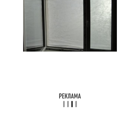
Окна в кирпич
Окна в дерево
Зимние установки
Материал для окон
Окна в холодное время
Конденсат на окнах
Установки в холодное
Компания для
время
установки