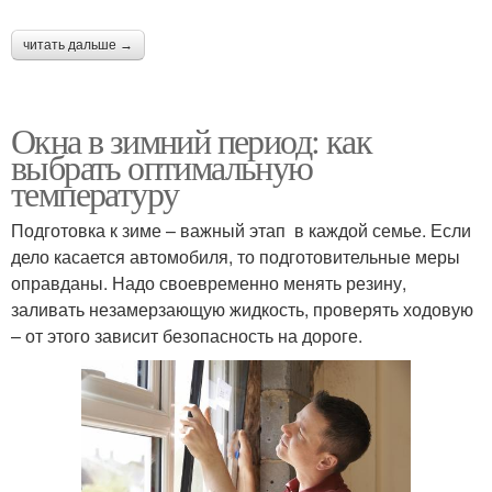
Снег при установке
Воздух при установке
читать дальше →
Окна в зимний период: как
Тепло при установке
Стен при установке
выбрать оптимальную
температуру
Подготовка к зиме – важный этап в каждой семье. Если
Специалист для
дело касается автомобиля, то подготовительные меры
Зимняя установка
установки
оправданы. Надо своевременно менять резину,
заливать незамерзающую жидкость, проверять ходовую
– от этого зависит безопасность на дороге.
Окна от низких
Конденсат при
температур
установке