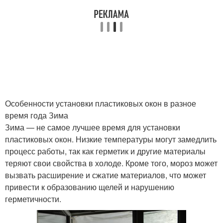
Окна при высоких
Окна при влажности
температурах
Трещины при установке
Окна во время
Особенности установки пластиковых окон в разное
время года Зима
Зима — не самое лучшее время для установки
Конденсат на
Помещения к установке
пластиковых окон. Низкие температуры могут замедлить
пластиковых окнах
процесс работы, так как герметик и другие материалы
теряют свои свойства в холоде. Кроме того, мороз может
вызвать расширение и сжатие материалов, что может
Окна для зимней
привести к образованию щелей и нарушению
Окна к установке
установки
герметичности.