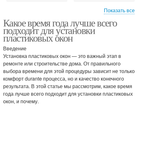
Показать все
Какое время года лучше всего
Зимний установка
Условия для установки
подходит для установки
пластиковых окон
Введение
Установка пластиковых окон — это важный этап в
Последний окно
Окно перед холодами
ремонте или строительстве дома. От правильного
выбора времени для этой процедуры зависит не только
комфорт durante процесса, но и качество конечного
результата. В этой статье мы рассмотрим, какое время
Окна в зимний период
Конденсат на окне
года лучше всего подходит для установки пластиковых
окон, и почему.
Окна при низких
Окна для зимы
температурах