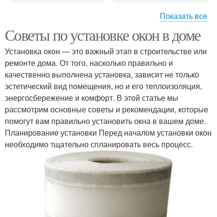
Показать все
Советы по установке окон в доме
Окна в теплое время
Пластиковые окна
Установка окон — это важный этап в строительстве или
ремонте дома. От того, насколько правильно и
качественно выполнена установка, зависит не только
эстетический вид помещения, но и его теплоизоляция,
Окна для замены
Окна по сравнению
энергосбережение и комфорт. В этой статье мы
рассмотрим основные советы и рекомендации, которые
помогут вам правильно установить окна в вашем доме.
Планирование установки Перед началом установки окон
Тепло через
Конденсат на окнах
необходимо тщательно спланировать весь процесс.
незакрытые окна
Окна при установке