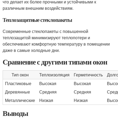
что делает их более прочными и устойчивыми к
различным внешним воздействиям.
Теплозащитные стеклопакеты
Современные стеклопакеты с повышенной
теплозащитой минимизируют теплопотери и
обеспечивают комфортную температуру в помещении
даже в самые холодные дни.
Сравнение с другими типами окон
Тип окон
Теплоизоляция
Герметичность
Долг
Пластиковые
Высокая
Высокая
Высо
Деревянные
Средняя
Средняя
Сред
Металлические
Низкая
Низкая
Высо
Выводы