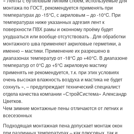
« Ленты с бутиловым липким слоем, используемые для
монтажа по ГОСТ, рекомендуется применять при
температурах до -15°C, с акриловым – до -10°C. При
температурах ниже указанных адгезия лент к
поверхности ПВХ рамы и оконному проёму будет
ухудшаться или вообще отсутствовать . Для обработки
монтажного шва применяют акриловые герметики, а
именно – мастики. Применение их разрешено в
диапазонах температур от -18°C до +40°C. В диапазоне
температур от 0°C до +5°C акриловую мастику
применять не рекомендуется, т.к. при этих условиях
очень высокая влажность воздуха и мастика не будет
сохнуть », – предупреждает технический специалист
отдела качества компании «СтройСистема» Александр
Цветков.
Чем зимние монтажные пены отличаются от летних и
всесезонных
Подходящая монтажная пена допускает монтаж окон
при различных температурах – как плюсовых, так и