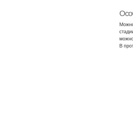
Осо
Можно
стади
можно
В про