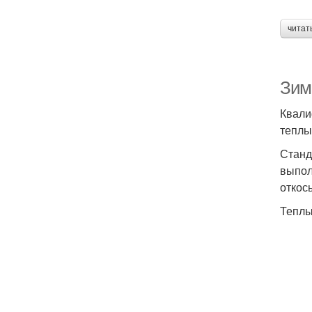
читат
Зим
Квали
теплы
Станд
выпол
откос
Теплы