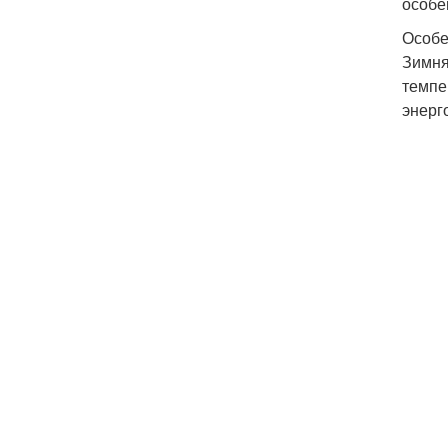
особе
Особе
Зимня
темпе
энерг