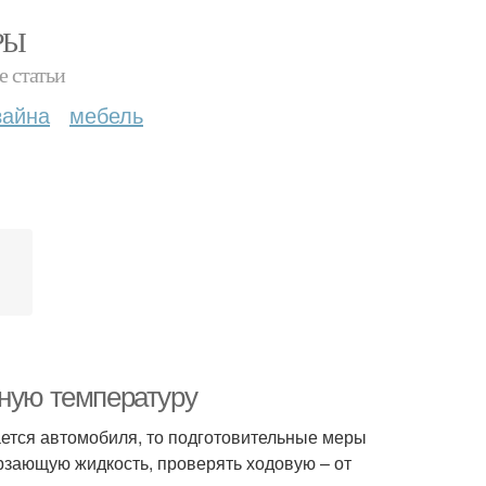
РЫ
е статьи
зайна
мебель
ьную температуру
ается автомобиля, то подготовительные меры
рзающую жидкость, проверять ходовую – от