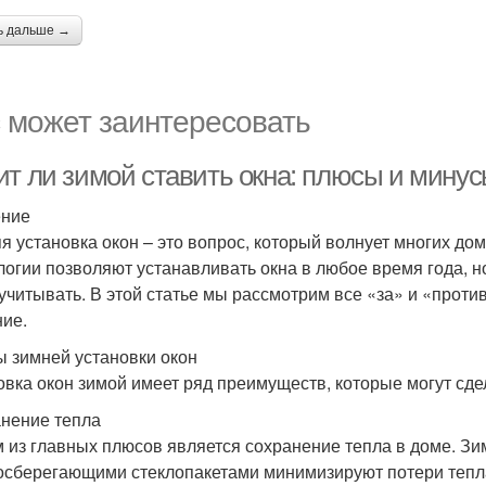
ь дальше →
 может заинтересовать
ит ли зимой ставить окна: плюсы и мину
ение
я установка окон – это вопрос, который волнует многих д
логии позволяют устанавливать окна в любое время года, н
 учитывать. В этой статье мы рассмотрим все «за» и «прот
ие.
 зимней установки окон
овка окон зимой имеет ряд преимуществ, которые могут сд
нение тепла
 из главных плюсов является сохранение тепла в доме. З
осберегающими стеклопакетами минимизируют потери тепла,