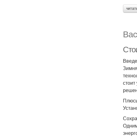
читат
Вас
Сто
Введ
Зимня
техно
стоит
решен
Плюсы
Устан
Сохра
Одним
энерг