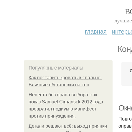
В
лучшие 
главная
интерь
Кон
Популярные материалы
О
Как поставить кровать в спальне.
Влияние обстановки на сон
Невеста без права выбора: как
показ Samuel Cirnansck 2012 года
Окн
превратил подиум в манифест
против принуждения.
Подго
оправ
Детали решают всё: выход приянки