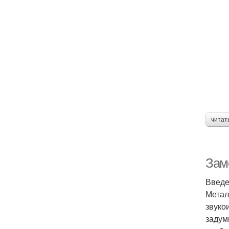
читат
Зам
Введ
Метал
звуко
задум