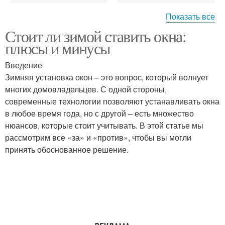
Показать все
Стоит ли зимой ставить окна:
Установка на
Компании для зимней
плюсы и минусы
герметичность
установки
Введение
Зимняя установка окон – это вопрос, который волнует
многих домовладельцев. С одной стороны,
Шум от установки
Время для установки
современные технологии позволяют устанавливать окна
в любое время года, но с другой – есть множество
нюансов, которые стоит учитывать. В этой статье мы
рассмотрим все «за» и «против», чтобы вы могли
Условия для установки
Спрос на установку
принять обоснованное решение.
Установки на
Момент для установки
гарантийные условия