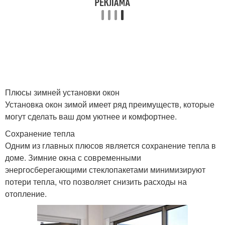
Стены при установке
Иней при установке
Окна для зимней
Специалист для
установки
установки
Плюсы зимней установки окон
Установка окон зимой имеет ряд преимуществ, которые
могут сделать ваш дом уютнее и комфортнее.
Работы при зимнем
Сохранение тепла
Окна при установке
монтаже
Одним из главных плюсов является сохранение тепла в
доме. Зимние окна с современными
энергосберегающими стеклопакетами минимизируют
потери тепла, что позволяет снизить расходы на
Правильная установка
Окна в зимнее время
отопление.